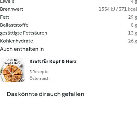
Eiweiß
4 g
Brennwert
1554 kJ / 371 kcal
Fett
29 g
Ballaststoffe
8 g
gesättigte Fettsäuren
13 g
Kohlenhydrate
26 g
Auch enthalten in
Kraft für Kopf & Herz
5 Rezepte
Österreich
Das könnte dir auch gefallen