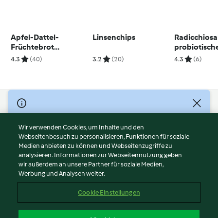
Apfel-Dattel-
Linsenchips
Radicchiosa
Früchtebrot
probiotisc
(glutenfrei)
Dressing
4.3
(40)
3.2
(20)
4.3
(6)
© Copyright 2026
Nutzungsbedingungen
Wir verwenden Cookies, um Inhalte und den
Webseitenbesuch zu personalisieren, Funktionen für soziale
Datenschutzrichtlinien
Medien anbieten zu können und Webseitenzugriffe zu
Disclaimer
analysieren. Informationen zur Webseitennutzung geben
Impressum
wir außerdem an unsere Partner für soziale Medien,
Werbung und Analysen weiter.
Cookies
Inhalt melden
Cookie Einstellungen
Abo kündigen
Vertrag widerrufen