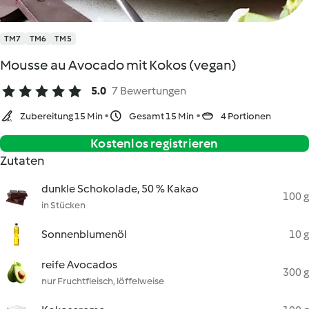
TM7
TM6
TM5
Mousse au Avocado mit Kokos (vegan)
5.0
7 Bewertungen
Zubereitung 15 Min
Gesamt 15 Min
4 Portionen
Kostenlos registrieren
Zutaten
dunkle Schokolade, 50 % Kakao
100 g
in Stücken
Sonnenblumenöl
10 g
reife Avocados
300 g
nur Fruchtfleisch, löffelweise