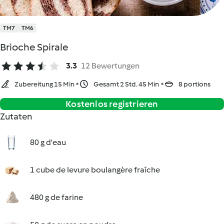
TM7
TM6
Brioche Spirale
3.3
12 Bewertungen
Zubereitung 15 Min
Gesamt 2 Std. 45 Min
8 portions
Kostenlos registrieren
Zutaten
80 g d'eau
1 cube de levure boulangère fraîche
480 g de farine