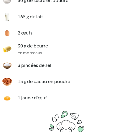
50 g de sucre en poudre
165 g de lait
2 œufs
30 g de beurre
en morceaux
3 pincées de sel
15 g de cacao en poudre
1 jaune d'œuf