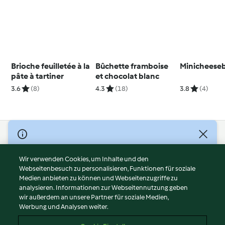
Brioche feuilletée à la
Bûchette framboise
Minicheeseb
pâte à tartiner
et chocolat blanc
3.6
(8)
4.3
(18)
3.8
(4)
© Copyright 2026
Nutzungsbedingungen
Wir verwenden Cookies, um Inhalte und den
Webseitenbesuch zu personalisieren, Funktionen für soziale
Datenschutzrichtlinien
Medien anbieten zu können und Webseitenzugriffe zu
Disclaimer
analysieren. Informationen zur Webseitennutzung geben
Impressum
wir außerdem an unsere Partner für soziale Medien,
Werbung und Analysen weiter.
Cookies
Inhalt melden