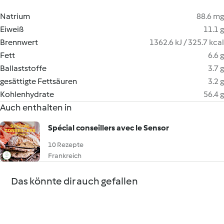
Natrium
88.6 mg
Eiweiß
11.1 g
Brennwert
1362.6 kJ / 325.7 kcal
Fett
6.6 g
Ballaststoffe
3.7 g
gesättigte Fettsäuren
3.2 g
Kohlenhydrate
56.4 g
Auch enthalten in
Spécial conseillers avec le Sensor
10 Rezepte
Frankreich
Das könnte dir auch gefallen