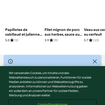
Papillotes de
Filet mignon de porc
Veau aux car
cabillaud et julienne
aux herbes, sauce aux
au cerfeuil
de légumes
abricots et échalotes
3.0
(2)
3.9
(9)
3.7
(13)
confites
© Copyright 2026
Nutzungsbedingungen
Wir verwenden Cookies, um Inhalte und den
Webseitenbesuch zu personalisieren, Funktionen für soziale
Datenschutzrichtlinien
Medien anbieten zu können und Webseitenzugriffe zu
Disclaimer
analysieren. Informationen zur Webseitennutzung geben
Impressum
wir außerdem an unsere Partner für soziale Medien,
Werbung und Analysen weiter.
Cookies
Inhalt melden
Cookie Einstellungen