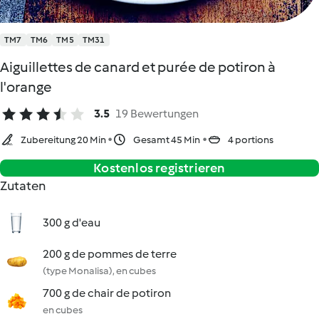
TM7
TM6
TM5
TM31
Aiguillettes de canard et purée de potiron à
l'orange
3.5
19 Bewertungen
Zubereitung 20 Min
Gesamt 45 Min
4 portions
Kostenlos registrieren
Zutaten
300 g d'eau
200 g de pommes de terre
(type Monalisa), en cubes
700 g de chair de potiron
en cubes