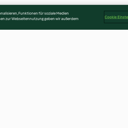
alisieren, Funktionen für soziale Medien
Cookie Einst
onen zur Webseitennutzung geben wir außerdem
tssuppe
Wurzelgemüse-Eintopf mit
Kohlrabi-Lasag
Fleischbällchen
4.2
(32)
4.3
(145)
Disclaimer
Impressum
Cookies
Inhalt melden
Abo 