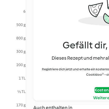
6
500 g
800 g
Gefällt dir
300 g
Dieses Rezept und mehr al
200 g
Registriere dich jetzt und erhalte ein kostenl
Cookidoo® - oh
1 TL
Kostenl
½ TL
Weiter
170 g
Auch enthalten in