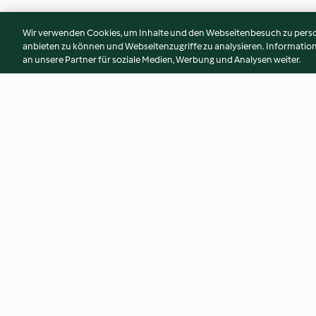
Wir verwenden Cookies, um Inhalte und den Webseitenbesuch zu person
anbieten zu können und Webseitenzugriffe zu analysieren. Informati
an unsere Partner für soziale Medien, Werbung und Analysen weiter.
Steckrüben-Kartoffel-Eintopf
Deftige Mitternach
mit Mettwurst
4.4
(17)
4.7
(75)
© Copyright 2026
Nutzungsbedingungen
Datenschutzrichtlinien