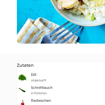
Zutaten
Dill
abgezupft
Schnittlauch
in Röllchen
Radieschen