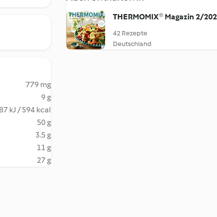
THERMOMIX® Magazin 2/20
42 Rezepte
Deutschland
779 mg
9 g
87 kJ / 594 kcal
50 g
3.5 g
11 g
27 g