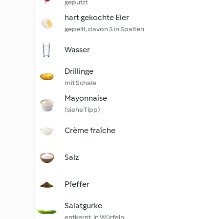
geputzt
hart gekochte Eier
gepellt, davon 3 in Spalten
Wasser
Drillinge
mit Schale
Mayonnaise
(siehe Tipp)
Crème fraîche
Salz
Pfeffer
Salatgurke
entkernt, in Würfeln