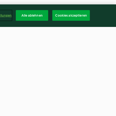
ellungen
Alle ablehnen
Cookies akzeptieren
ne
Low Meat Königsberger Klopse
4.7
(81)
Deuts
kündigen
Vertrag widerrufen