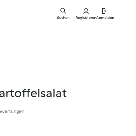
Springe
zum
Suchen
Registrieren
Anmelden
Hauptinha
artoffelsalat
ewertungen