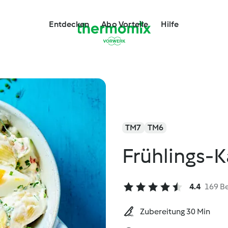
Entdecken
Abo Vorteile
Hilfe
TM7
TM6
Frühlings-K
4.4
169 B
Zubereitung 30 Min