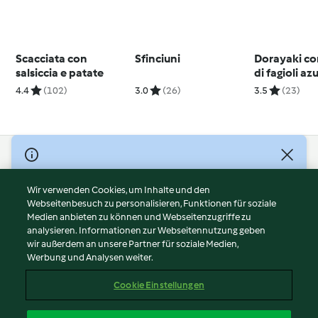
Scacciata con
Sfinciuni
Dorayaki c
salsiccia e patate
di fagioli az
4.4
(102)
3.0
(26)
3.5
(23)
© Copyright 2026
Nutzungsbedingungen
Wir verwenden Cookies, um Inhalte und den
Webseitenbesuch zu personalisieren, Funktionen für soziale
Datenschutzrichtlinien
Medien anbieten zu können und Webseitenzugriffe zu
Disclaimer
analysieren. Informationen zur Webseitennutzung geben
Impressum
wir außerdem an unsere Partner für soziale Medien,
Werbung und Analysen weiter.
Cookies
Inhalt melden
Cookie Einstellungen
Abo kündigen
Vertrag widerrufen