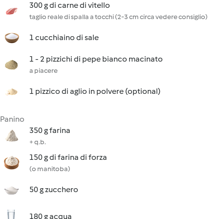
300 g di carne di vitello
taglio reale di spalla a tocchi (2-3 cm circa vedere consiglio)
1 cucchiaino di sale
1 - 2 pizzichi di pepe bianco macinato
a piacere
1 pizzico di aglio in polvere (optional)
Panino
350 g farina
+ q.b.
150 g di farina di forza
(o manitoba)
50 g zucchero
180 g acqua