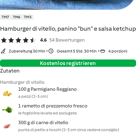
TM7
TM6
TM5
Hamburger di vitello, panino "bun" e salsa ketchup
4.6
54 Bewertungen
Zubereitung 30 Min
Gesamt 5 Std. 30 Min
4 porzioni
Kostenlos registrieren
Zutaten
Hamburger di vitello
100 g Parmigiano Reggiano
a pezzi (2-3 cm)
1 rametto di prezzemolo fresco
le foglioline lavate ed asciugate
300 g di carne di vitello
punta di petto a tocchi (2-3 cm circa vedere consiglio)