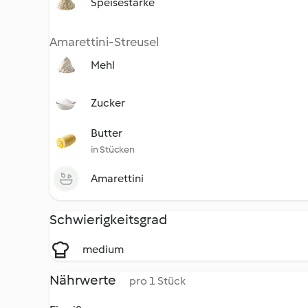
Speisestärke
Amarettini-Streusel
Mehl
Zucker
Butter
in Stücken
Amarettini
Schwierigkeitsgrad
medium
Nährwerte
pro 1 Stück