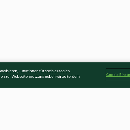
alisieren, Funktionen für soziale Medien
Cookie Einst
onen zur Webseitennutzung geben wir außerdem
Rotweinschnitten mit Kirschen
Zimt-Torte