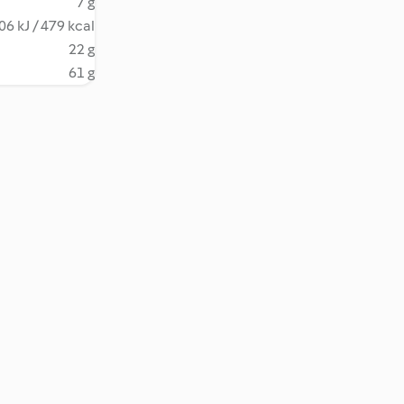
7 g
06 kJ / 479 kcal
22 g
61 g