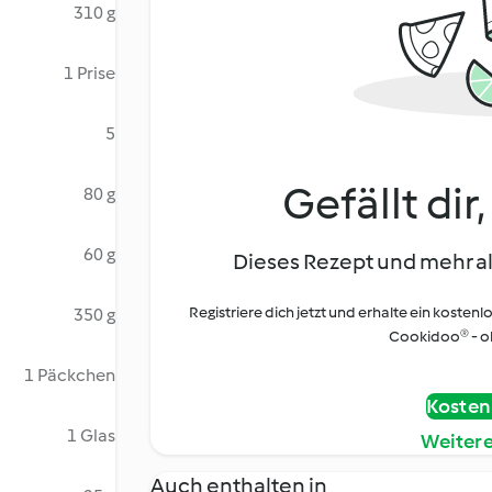
310 g
1 Prise
5
Gefällt dir
80 g
60 g
Dieses Rezept und mehr al
Registriere dich jetzt und erhalte ein kostenl
350 g
Cookidoo® - oh
1 Päckchen
Kostenl
1 Glas
Weiter
Auch enthalten in