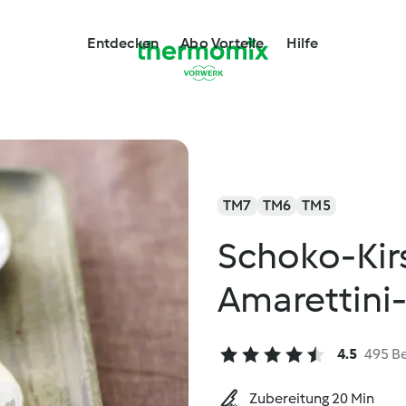
Entdecken
Abo Vorteile
Hilfe
TM7
TM6
TM5
Schoko-Kir
Amarettini-
4.5
495 B
Zubereitung 20 Min