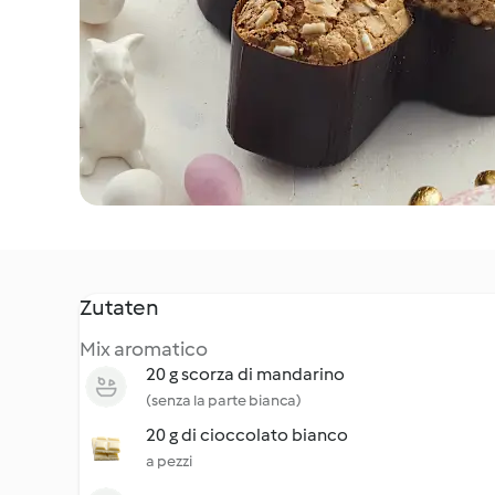
Zutaten
Mix aromatico
20 g scorza di mandarino
(senza la parte bianca)
20 g di cioccolato bianco
a pezzi