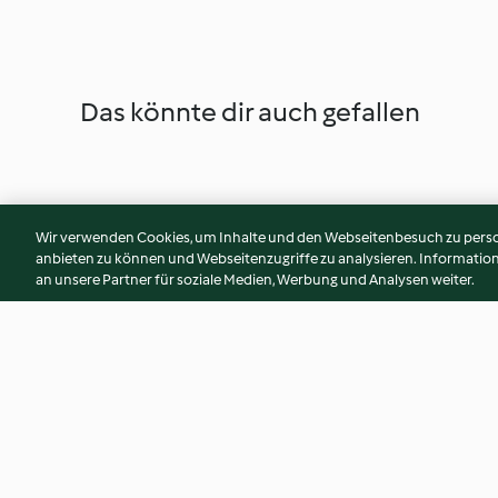
Das könnte dir auch gefallen
Wir verwenden Cookies, um Inhalte und den Webseitenbesuch zu person
anbieten zu können und Webseitenzugriffe zu analysieren. Informati
an unsere Partner für soziale Medien, Werbung und Analysen weiter.
Casette di pan di zenzero da
Tronchetto di Nata
tazza
Nera"
5.0
(2)
4.5
(12)