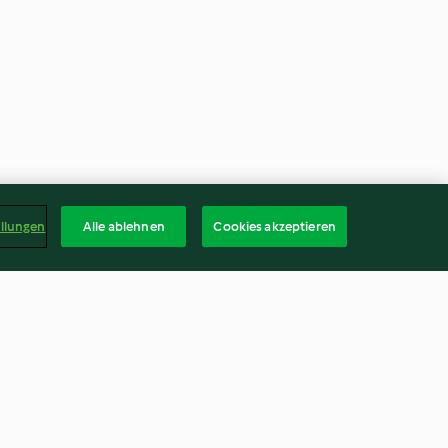
ellungen
Alle ablehnen
Cookies akzeptieren
le
Panini arcobaleno
3.4
(13)