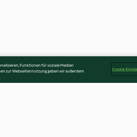
alisieren, Funktionen für soziale Medien
Cookie Einst
onen zur Webseitennutzung geben wir außerdem
le "Foresta
Biscottini glassati speziati
Taralli alle cipol
(Pfeffernüsse)
5.0
(4)
3.0
(3)