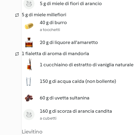
5 g di miele di fiori di arancio
5 g di miele millefiori
40 g di burro
a tocchetti
20 g di liquore all'amaretto
1 fialetta di aroma di mandorla
1 cucchiaino di estratto di vaniglia naturale
150 g di acqua calda (non bollente)
60 g di uvetta sultanina
160 g di scorza di arancia candita
a cubetti
Lievitino