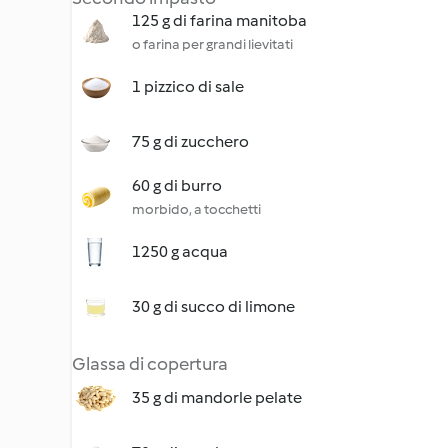
125 g di farina manitoba
o farina per grandi lievitati
1 pizzico di sale
75 g di zucchero
60 g di burro
morbido, a tocchetti
1250 g acqua
30 g di succo di limone
Glassa di copertura
35 g di mandorle pelate