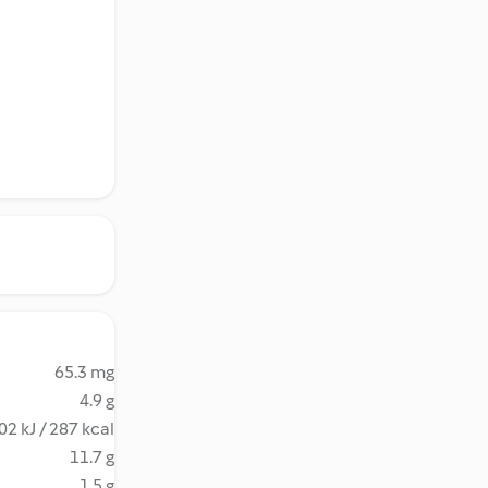
65.3 mg
4.9 g
02 kJ / 287 kcal
11.7 g
1.5 g