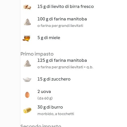
15 g di lievito di birra fresco
100 g di farina manitoba
o farina per grandi lievitati
5 g di miele
Primo impasto
125 g di farina manitoba
o farina per grandi lievitati + q.b.
15 g di zucchero
2 uova
(da 60 g)
30 g di burro
morbido, a tocchetti
Secondo impasto