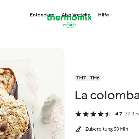
Entdecken
Abo Vorteile
Hilfe
TM7
TM6
La colomba
4.7
77 Be
Zubereitung 30 Min