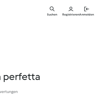
Springe
zum
Suchen
Registrieren
Anmelden
Hauptinha
 perfetta
wertungen