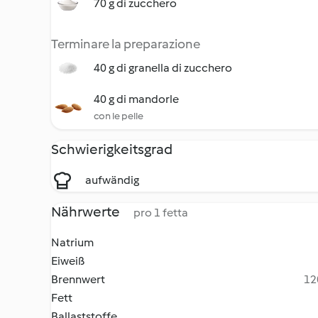
70 g di zucchero
Terminare la preparazione
40 g di granella di zucchero
40 g di mandorle
con le pelle
Schwierigkeitsgrad
aufwändig
Nährwerte
pro 1 fetta
Natrium
Eiweiß
Brennwert
12
Fett
Ballaststoffe