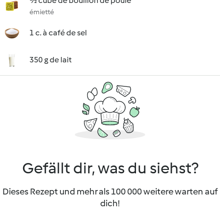
½ cube de bouillon de poule
émietté
1 c. à café de sel
350 g de lait
Gefällt dir, was du siehst?
Dieses Rezept und mehr als 100 000 weitere warten auf
dich!