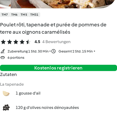
TM7
TM6
TM5
TM31
Poulet rôti, tapenade et purée de pommes de
terre aux oignons caramélisés
4.5
4 Bewertungen
Zubereitung 1 Std. 30 Min
Gesamt 2 Std. 15 Min
6 portions
Kostenlos registrieren
Zutaten
La tapenade
1 gousse d'ail
120 g d'olives noires dénoyautées