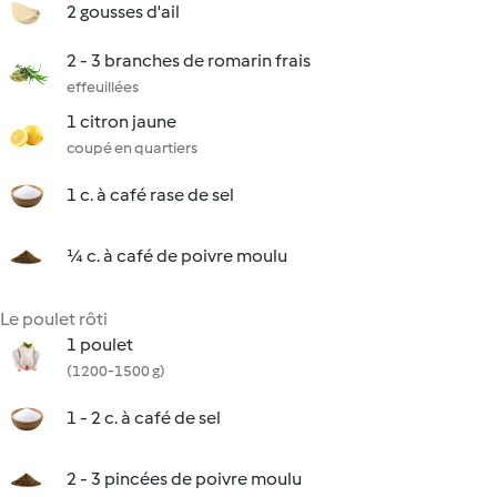
2 gousses d'ail
2 - 3 branches de romarin frais
effeuillées
1 citron jaune
coupé en quartiers
1 c. à café rase de sel
¼ c. à café de poivre moulu
Le poulet rôti
1 poulet
(1200-1500 g)
1 - 2 c. à café de sel
2 - 3 pincées de poivre moulu