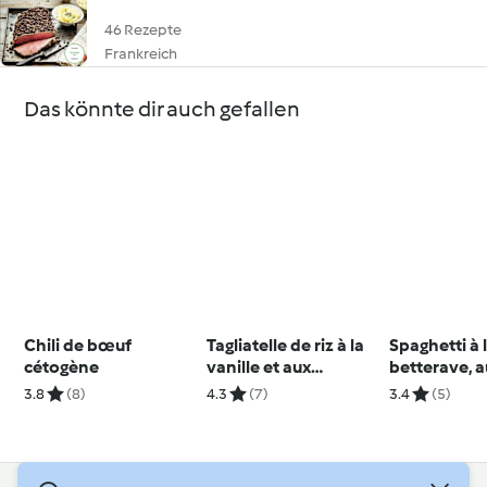
46 Rezepte
Frankreich
Das könnte dir auch gefallen
Chili de bœuf
Tagliatelle de riz à la
Spaghetti à 
cétogène
vanille et aux
betterave, a
langoustines
au bleu
3.8
(8)
4.3
(7)
3.4
(5)