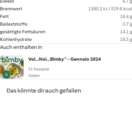
Eiweiß
6.7 g
Brennwert
1380.2 kJ / 329.8 kcal
Fett
24.4 g
Ballaststoffe
0.7 g
gesättigte Fettsäuren
14.1 g
Kohlenhydrate
18.3 g
Auch enthalten in
Voi...Noi...Bimby® - Gennaio 2024
31 Rezepte
Italien
Das könnte dir auch gefallen