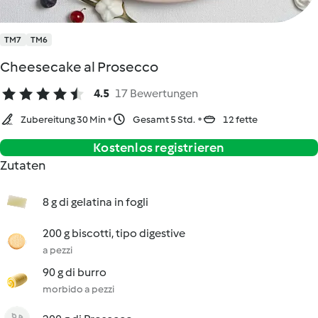
TM7
TM6
Cheesecake al Prosecco
4.5
17 Bewertungen
Zubereitung 30 Min
Gesamt 5 Std.
12 fette
Kostenlos registrieren
Zutaten
8 g di gelatina in fogli
200 g biscotti, tipo digestive
a pezzi
90 g di burro
morbido a pezzi