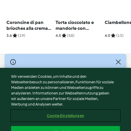
Coroncine di pan
Torta cioccolato e
Ciambellone
brioches alla crema
mandorle con
gianduia
ganache al cioccolato
3.6
(19)
4.5
(58)
4.0
(13)
bianco
© Copyright 2026
Nutzungsbedingungen
Wir verwenden Cookies, um Inhalte und den
Webseitenbesuch zu personalisieren, Funktionen für soziale
Datenschutzrichtlinien
Medien anbieten zu können und Webseitenzugriffe zu
Disclaimer
analysieren. Informationen zur Webseitennutzung geben
Impressum
wir außerdem an unsere Partner für soziale Medien,
Werbung und Analysen weiter.
Cookies
Inhalt melden
Cookie Einstellungen
Abo kündigen
Vertrag widerrufen