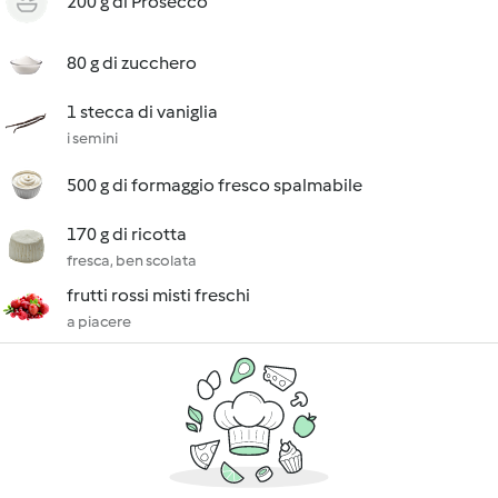
200 g di Prosecco
80 g di zucchero
1 stecca di vaniglia
i semini
500 g di formaggio fresco spalmabile
170 g di ricotta
fresca, ben scolata
frutti rossi misti freschi
a piacere