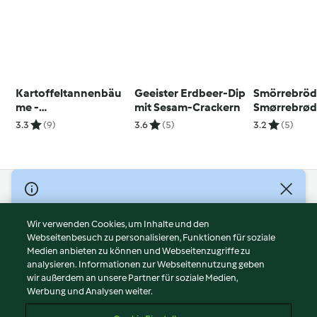
Kartoffeltannenbäu
Geeister Erdbeer-Dip
Smörrebröd
me -
mit Sesam-Crackern
Smørrebrø
Herzoginkartoffeln
3.3
(9)
3.6
(5)
3.2
(5)
im Tannenbaum-
Look
© Copyright 2026
Nutzungsbedingungen
Wir verwenden Cookies, um Inhalte und den
Webseitenbesuch zu personalisieren, Funktionen für soziale
Datenschutzrichtlinien
Medien anbieten zu können und Webseitenzugriffe zu
Disclaimer
analysieren. Informationen zur Webseitennutzung geben
Impressum
wir außerdem an unsere Partner für soziale Medien,
Werbung und Analysen weiter.
Cookies
Inhalt melden