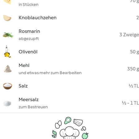
70 g
in Stücken
Knoblauchzehen
2
Rosmarin
3 Zweige
abgezupft
Olivenöl
50 g
Mehl
350 g
und etwas mehr zum Bearbeiten
Salz
½ TL
Meersalz
½ - 1 TL
zum Bestreuen