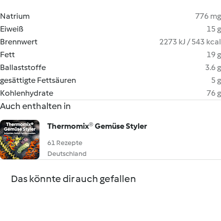
Natrium
776 mg
Eiweiß
15 g
Brennwert
2273 kJ / 543 kcal
Fett
19 g
Ballaststoffe
3.6 g
gesättigte Fettsäuren
5 g
Kohlenhydrate
76 g
Auch enthalten in
Thermomix® Gemüse Styler
61 Rezepte
Deutschland
Das könnte dir auch gefallen