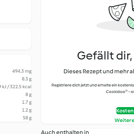
Gefällt dir
Dieses Rezept und mehr al
494.3 mg
8.3 g
Registriere dich jetzt und erhalte ein kostenl
 kJ / 322.5 kcal
Cookidoo® - oh
8 g
1.7 g
1.2 g
Kostenl
58 g
Weiter
Auch enthalten in