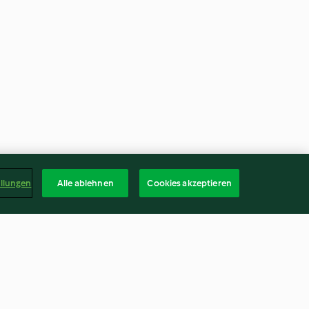
ellungen
Alle ablehnen
Cookies akzeptieren
la frutta
Chutney di cipolle caramellate