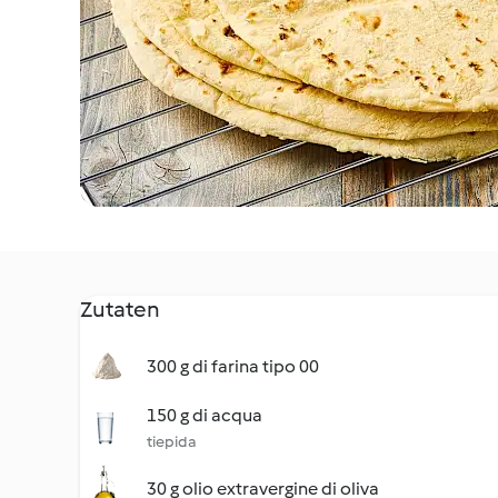
Zutaten
300 g di farina tipo 00
150 g di acqua
tiepida
30 g olio extravergine di oliva