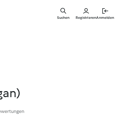
Springe
zum
Suchen
Registrieren
Anmelden
Hauptinha
gan)
ewertungen