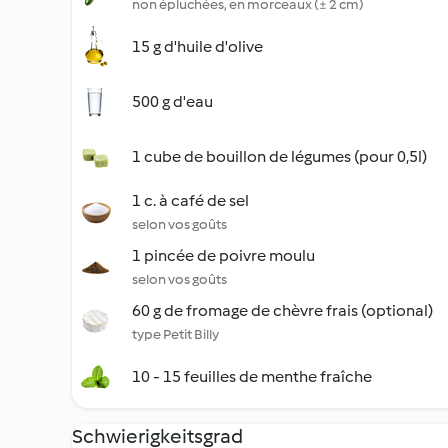
non épluchées, en morceaux (± 2 cm)
15 g d'huile d'olive
500 g d'eau
1 cube de bouillon de légumes (pour 0,5l)
1 c. à café de sel
selon vos goûts
1 pincée de poivre moulu
selon vos goûts
60 g de fromage de chèvre frais (optional)
type Petit Billy
10 - 15 feuilles de menthe fraîche
Schwierigkeitsgrad