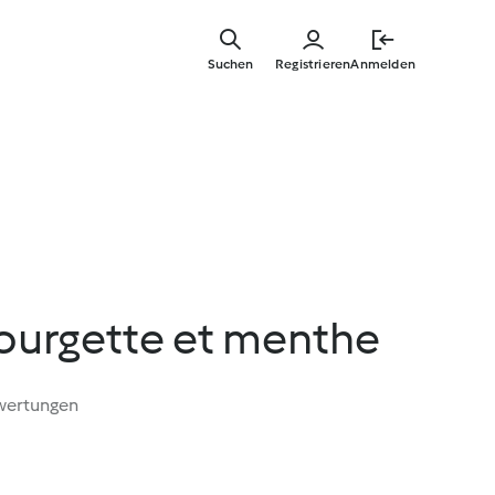
Springe
zum
Suchen
Registrieren
Anmelden
Hauptinha
ourgette et menthe
wertungen