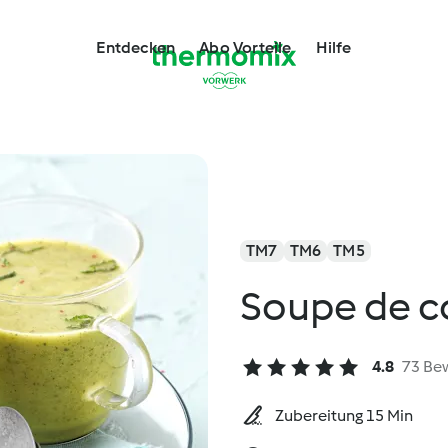
Entdecken
Abo Vorteile
Hilfe
TM7
TM6
TM5
Soupe de c
4.8
73 Be
Zubereitung 15 Min