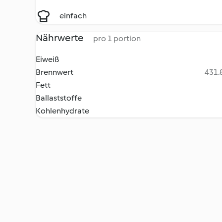
einfach
Nährwerte
pro 1 portion
Eiweiß
Brennwert
431.8
Fett
Ballaststoffe
Kohlenhydrate