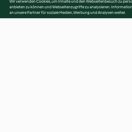
Wir verwenden Cookies, um Inhalte und den Webseitenbesuch zu person
anbieten zu können und Webseitenzugriffe zu analysieren. Informati
an unsere Partner für soziale Medien, Werbung und Analysen weiter.
Velouté de champignons des
Velouté courge-co
bois
4.9
(88)
4.2
(58)
© Copyright 2026
Nutzungsbedingungen
Datenschutzrichtlinien
Erklärung zur Barrierefreiheit