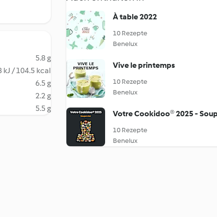
À table 2022
10 Rezepte
Benelux
5.8 g
Vive le printemps
 kJ / 104.5 kcal
10 Rezepte
6.5 g
Benelux
2.2 g
5.5 g
Votre Cookidoo® 2025 - Soup
10 Rezepte
Benelux