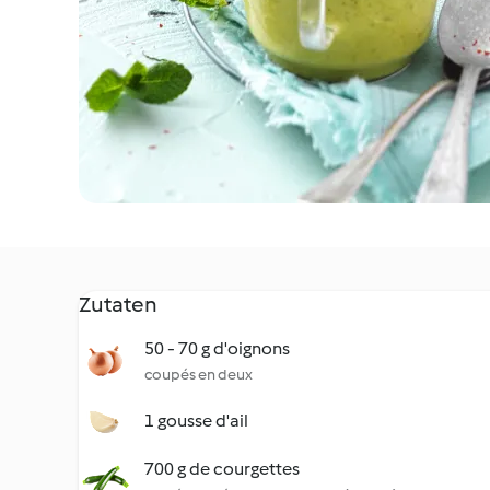
Zutaten
50 - 70 g d'oignons
coupés en deux
1 gousse d'ail
700 g de courgettes