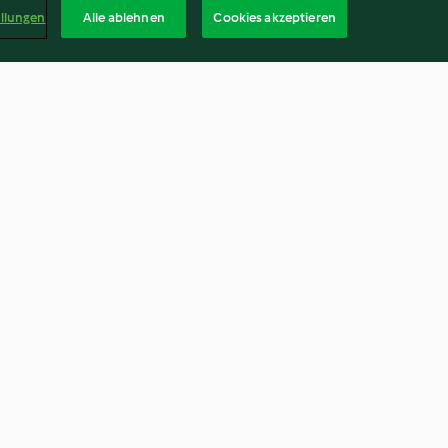
ellungen
Alle ablehnen
Cookies akzeptieren
ges vertes aux
Velouté de chou-fleur et foie
és
gras poêlé
4.6
(7)
Deuts
kündigen
Vertrag widerrufen