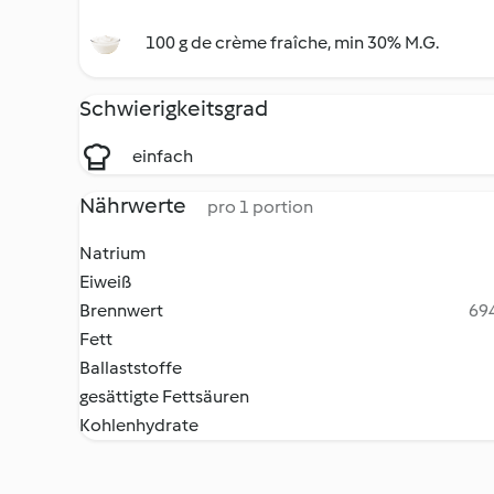
100 g de crème fraîche, min 30% M.G.
Schwierigkeitsgrad
einfach
Nährwerte
pro 1 portion
Natrium
Eiweiß
Brennwert
694
Fett
Ballaststoffe
gesättigte Fettsäuren
Kohlenhydrate