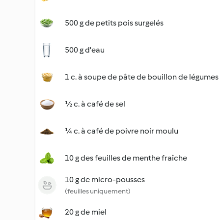
500 g de petits pois surgelés
500 g d'eau
1 c. à soupe de pâte de bouillon de légumes
½ c. à café de sel
¼ c. à café de poivre noir moulu
10 g des feuilles de menthe fraîche
10 g de micro-pousses
(feuilles uniquement)
20 g de miel