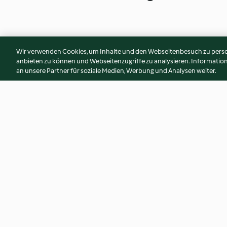
Wir verwenden Cookies, um Inhalte und den Webseitenbesuch zu person
anbieten zu können und Webseitenzugriffe zu analysieren. Informati
an unsere Partner für soziale Medien, Werbung und Analysen weiter.
Velouté de champignons des
Velouté courge-co
bois
4.9
(88)
4.2
(58)
© Copyright 2026