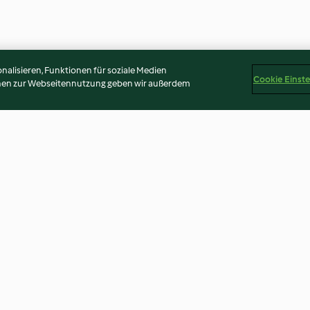
alisieren, Funktionen für soziale Medien
Cookie Einst
onen zur Webseitennutzung geben wir außerdem
co
Soupe de courgette et menthe
Artichauts à la 
4.8
(73)
3.3
(4)