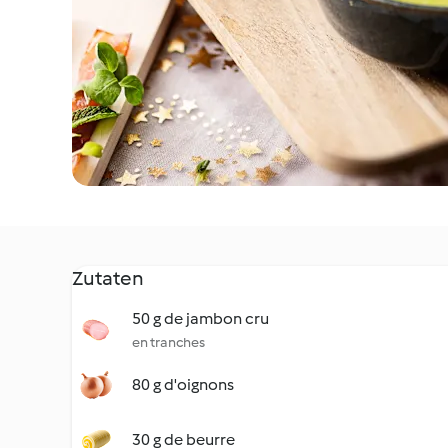
Zutaten
50 g de jambon cru
en tranches
80 g d'oignons
30 g de beurre