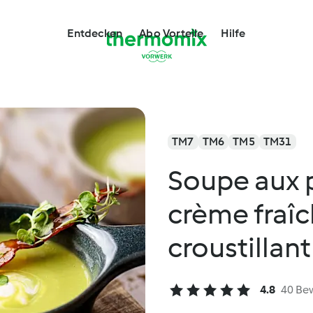
Entdecken
Abo Vorteile
Hilfe
TM7
TM6
TM5
TM31
Soupe aux p
crème fraî
croustillant
4.8
40 Be