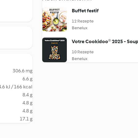
Buffet festif
12 Rezepte
Benelux
Votre Cookidoo® 2025 - Soup
10 Rezepte
Benelux
306.6 mg
6.6 g
.6 kJ / 166 kcal
8.4 g
4.8 g
4.8 g
17.1 g