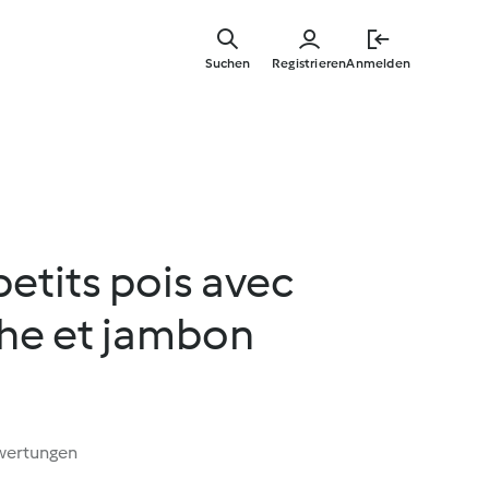
Springe
zum
Suchen
Registrieren
Anmelden
Hauptinha
etits pois avec
che et jambon
wertungen