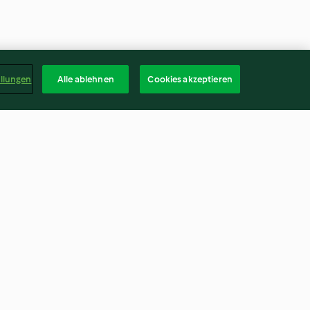
ellungen
Alle ablehnen
Cookies akzeptieren
romaine
Poulet et asperges vapeur, riz
et sauce au vin blanc
4.6
(52)