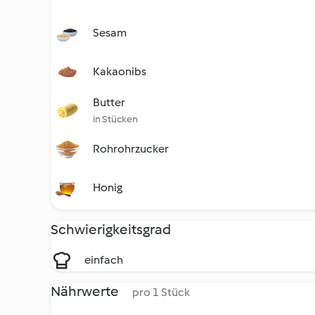
Sesam
Kakaonibs
Butter
in Stücken
Rohrohrzucker
Honig
Schwierigkeitsgrad
einfach
Nährwerte
pro 1 Stück