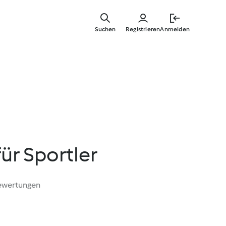
Springe
zum
Suchen
Registrieren
Anmelden
Hauptinha
für Sportler
ewertungen