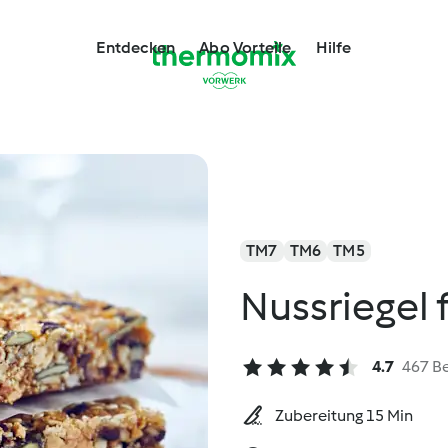
Entdecken
Abo Vorteile
Hilfe
TM7
TM6
TM5
Nussriegel 
4.7
467 B
Zubereitung 15 Min