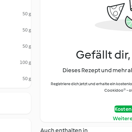
50 g
50 g
50 g
Gefällt dir
100 g
Dieses Rezept und mehr al
50 g
Registriere dich jetzt und erhalte ein kostenl
Cookidoo® - oh
Kostenl
Weiter
Auch enthalten in