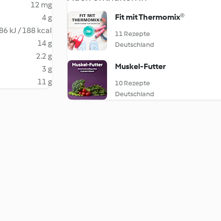
12 mg
Fit mit Thermomix®
4 g
86 kJ / 188 kcal
11 Rezepte
14 g
Deutschland
2.2 g
Muskel-Futter
3 g
11 g
10 Rezepte
Deutschland