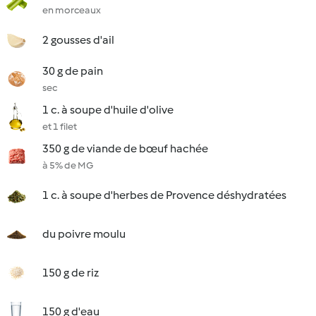
en morceaux
2 gousses d'ail
30 g de pain
sec
1 c. à soupe d'huile d'olive
et 1 filet
350 g de viande de bœuf hachée
à 5% de MG
1 c. à soupe d'herbes de Provence déshydratées
du poivre moulu
150 g de riz
150 g d'eau