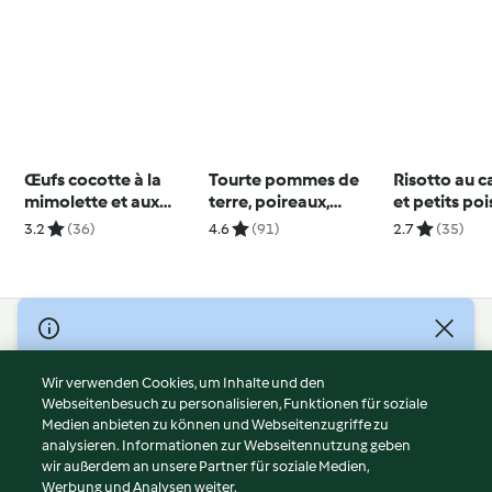
Œufs cocotte à la
Tourte pommes de
Risotto au c
mimolette et aux
terre, poireaux,
et petits poi
champignons
champignons et
menthe
3.2
(36)
4.6
(91)
2.7
(35)
lardons
© Copyright 2026
Nutzungsbedingungen
Wir verwenden Cookies, um Inhalte und den
Webseitenbesuch zu personalisieren, Funktionen für soziale
Datenschutzrichtlinien
Medien anbieten zu können und Webseitenzugriffe zu
Disclaimer
analysieren. Informationen zur Webseitennutzung geben
Impressum
wir außerdem an unsere Partner für soziale Medien,
Werbung und Analysen weiter.