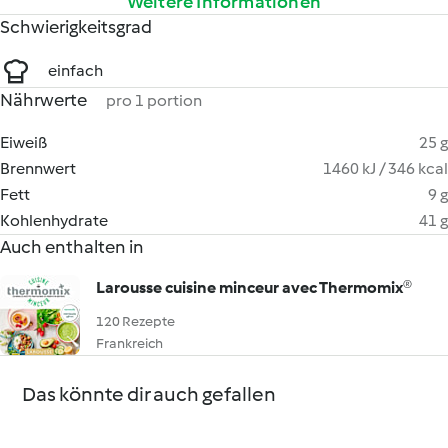
Weitere Informationen
Schwierigkeitsgrad
einfach
Nährwerte
pro 1 portion
Eiweiß
25 g
Brennwert
1460 kJ / 346 kcal
Fett
9 g
Kohlenhydrate
41 g
Auch enthalten in
Larousse cuisine minceur avec Thermomix®
120 Rezepte
Frankreich
Das könnte dir auch gefallen