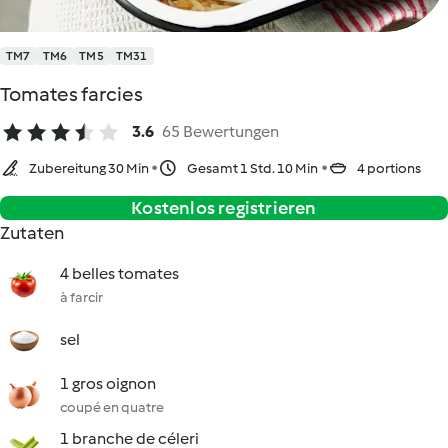
TM7
TM6
TM5
TM31
Tomates farcies
3.6
65 Bewertungen
Zubereitung 30 Min
Gesamt 1 Std. 10 Min
4 portions
Kostenlos registrieren
Zutaten
4 belles tomates
à farcir
sel
1 gros oignon
coupé en quatre
1 branche de céleri