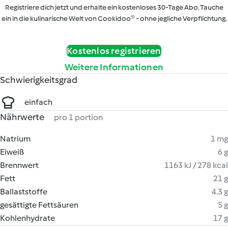
Registriere dich jetzt und erhalte ein kostenloses 30-Tage Abo. Tauche
ein in die kulinarische Welt von Cookidoo® - ohne jegliche Verpflichtung.
Kostenlos registrieren
Weitere Informationen
Schwierigkeitsgrad
einfach
Nährwerte
pro 1 portion
Natrium
1 mg
Eiweiß
6 g
Brennwert
1163 kJ / 278 kcal
Fett
21 g
Ballaststoffe
4.3 g
gesättigte Fettsäuren
5 g
Kohlenhydrate
17 g