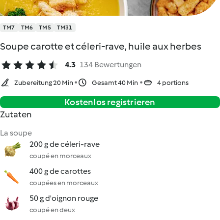
TM7
TM6
TM5
TM31
Soupe carotte et céleri-rave, huile aux herbes
4.3
134 Bewertungen
Zubereitung 20 Min
Gesamt 40 Min
4 portions
Kostenlos registrieren
Zutaten
La soupe
200 g de céleri-rave
coupé en morceaux
400 g de carottes
coupées en morceaux
50 g d'oignon rouge
coupé en deux