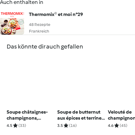
Auch enthalten in
Thermomix® et moi n°29
48 Rezepte
Frankreich
Das könnte dir auch gefallen
Soupe châtaignes-
Soupe de butternut
Velouté de
champignons,
aux épices et terrine
champignons
croûtons de pain
de campagne sur
de truffe
4.5
(33)
3.5
(16)
4.6
(45)
d’épice
tartines