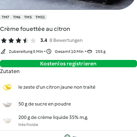
TM7
TM6
TM5
TM31
Crème fouettée au citron
3.4
8 Bewertungen
Zubereitung 5 Min
Gesamt 10 Min
255 g
Kostenlos registrieren
Zutaten
le zeste d'un citron jaune non traité
50 g de sucre en poudre
200 g de crème liquide 35% m.g.
très froide