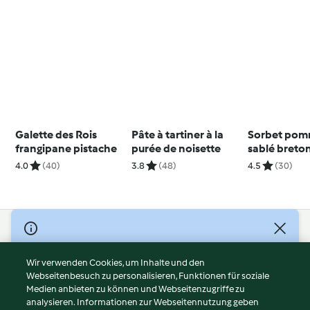
Galette des Rois
Pâte à tartiner à la
Sorbet pom
frangipane pistache
purée de noisette
sablé breton
miel et crè
4.0
(40)
3.8
(48)
4.5
(30)
chantilly
© Copyright 2026
Nutzungsbedingungen
Wir verwenden Cookies, um Inhalte und den
Webseitenbesuch zu personalisieren, Funktionen für soziale
Datenschutzrichtlinien
Medien anbieten zu können und Webseitenzugriffe zu
Disclaimer
analysieren. Informationen zur Webseitennutzung geben