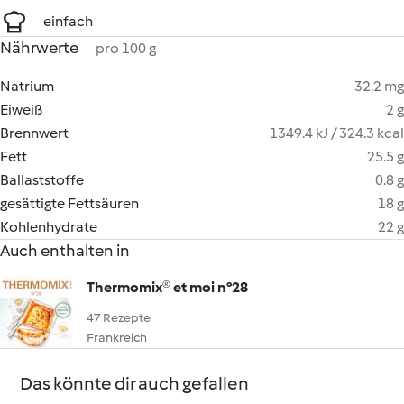
einfach
Nährwerte
pro 100 g
Natrium
32.2 mg
Eiweiß
2 g
Brennwert
1349.4 kJ / 324.3 kcal
Fett
25.5 g
Ballaststoffe
0.8 g
gesättigte Fettsäuren
18 g
Kohlenhydrate
22 g
Auch enthalten in
Thermomix® et moi n°28
47 Rezepte
Frankreich
Das könnte dir auch gefallen