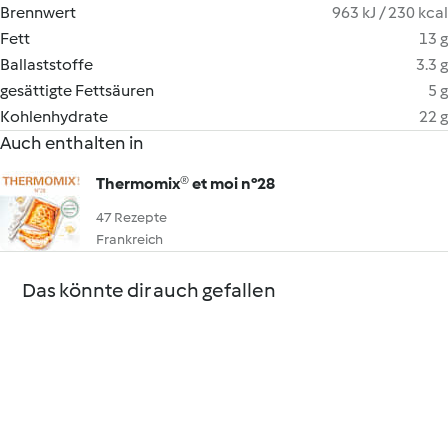
Brennwert
963 kJ / 230 kcal
Fett
13 g
Ballaststoffe
3.3 g
gesättigte Fettsäuren
5 g
Kohlenhydrate
22 g
Auch enthalten in
Thermomix® et moi n°28
47 Rezepte
Frankreich
Das könnte dir auch gefallen