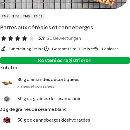
TM7
TM6
TM5
TM31
Barres aux céréales et canneberges
3.9
21 Bewertungen
Zubereitung 5 Min
Gesamt 1 Std. 15 Min
12 pièces
Kostenlos registrieren
Zutaten
80 g d'amandes décortiquées
grillées et non salées
30 g de graines de sésame noir
30 g de graines de sésame blanc
50 g de canneberges déshydratées