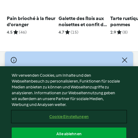
Pain brioché à la fleur
Galette des Rois aux
Tarte rustiq
d'oranger
noisettes et confit de
pommes
citron
4.5
(46)
4.7
(15)
2.9
(8)
© Copyright 2026
Nutzungsbedingungen
Wir verwenden Cookies, um Inhalte und den
Webseitenbesuch zu personalisieren, Funktionen für soziale
Datenschutzrichtlinien
Medien anbieten zu können und Webseitenzugriffe zu
Disclaimer
analysieren. Informationen zur Webseitennutzung geben
Impressum
wir außerdem an unsere Partner für soziale Medien,
Werbung und Analysen weiter.
Cookies
Inhalt melden
Cookie Einstellungen
Abo kündigen
Vertrag widerrufen
Alle ablehnen