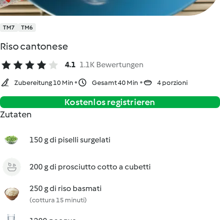
TM7
TM6
Riso cantonese
4.1
1.1K Bewertungen
Zubereitung 10 Min
Gesamt 40 Min
4 porzioni
Kostenlos registrieren
Zutaten
150 g di piselli surgelati
200 g di prosciutto cotto a cubetti
250 g di riso basmati
(cottura 15 minuti)