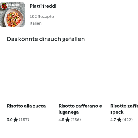
Piatti freddi
102 Rezepte
Italien
Das könnte dir auch gefallen
Risotto alla zucca
Risotto zafferano e
Risotto zaff
luganega
speck
3.0
(157)
4.5
(236)
4.7
(422)