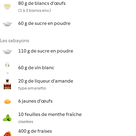
80 g de blancs d'œufs
(2 à 3 blancs env.)
60 g de sucre en poudre
Les sabayons
110 g de sucre en poudre
60 g de vin blanc
20 g de liqueur d'amande
type amaretto
6 jaunes d'œufs
10 feuilles de menthe fraîche
ciselées
400 g de fraises