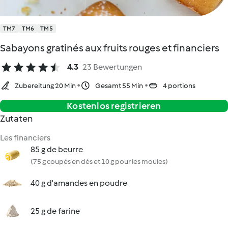
TM7
TM6
TM5
Sabayons gratinés aux fruits rouges et financiers
4.3
23 Bewertungen
Zubereitung 20 Min
Gesamt 55 Min
4 portions
Kostenlos registrieren
Zutaten
Les financiers
85 g de beurre
(75 g coupés en dés et 10 g pour les moules)
40 g d'amandes en poudre
25 g de farine