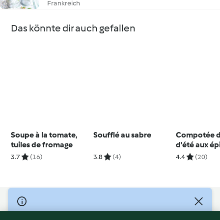
Frankreich
Das könnte dir auch gefallen
Soupe à la tomate,
Soufflé au sabre
Compotée de
tuiles de fromage
d'été aux ép
3.7
(16)
3.8
(4)
4.4
(20)
© Copyright 2026