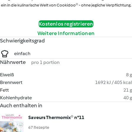
ein in die kulinarische Welt von Cookidoo® - ohne jegliche Verpflichtung.
Kostenlos registrieren
Weitere Informationen
Schwierigkeitsgrad
einfach
Nährwerte
pro 1 portion
Eiweiß
8 g
Brennwert
1692 kJ / 405 kcal
Fett
21 g
Kohlenhydrate
40 g
Auch enthalten in
Saveurs Thermomix® n°11
67 Rezepte