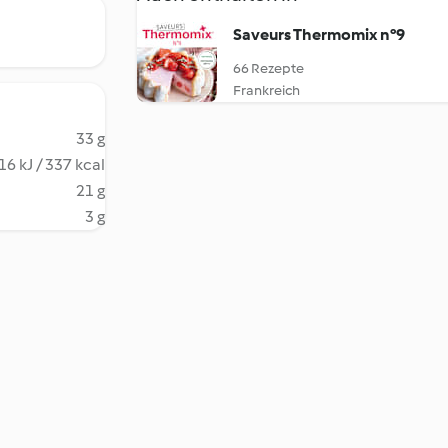
Saveurs Thermomix n°9
66 Rezepte
Frankreich
33 g
16 kJ / 337 kcal
21 g
3 g