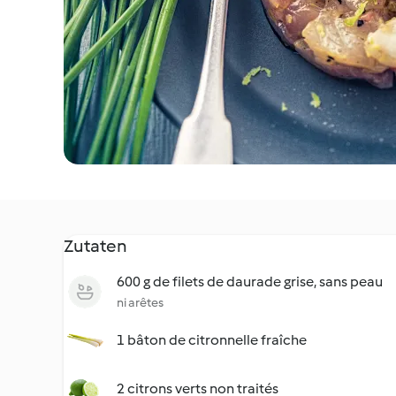
Zutaten
600 g de filets de daurade grise, sans peau
ni arêtes
1 bâton de citronnelle fraîche
2 citrons verts non traités