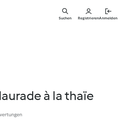
Springe
zum
Suchen
Registrieren
Anmelden
Hauptinha
daurade à la thaïe
wertungen