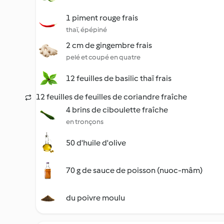
1 piment rouge frais
thaï, épépiné
2 cm de gingembre frais
pelé et coupé en quatre
12 feuilles de basilic thaï frais
12 feuilles de feuilles de coriandre fraîche
4 brins de ciboulette fraîche
en tronçons
50 d'huile d'olive
70 g de sauce de poisson (nuoc-mâm)
du poivre moulu