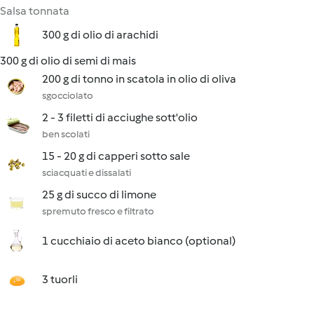
Salsa tonnata
300 g di olio di arachidi
300 g di olio di semi di mais
200 g di tonno in scatola in olio di oliva
sgocciolato
2 - 3 filetti di acciughe sott'olio
ben scolati
15 - 20 g di capperi sotto sale
sciacquati e dissalati
25 g di succo di limone
spremuto fresco e filtrato
1 cucchiaio di aceto bianco (optional)
3 tuorli