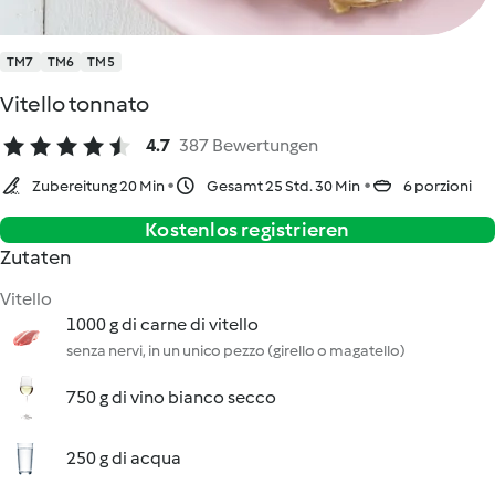
TM7
TM6
TM5
Vitello tonnato
4.7
387 Bewertungen
Zubereitung 20 Min
Gesamt 25 Std. 30 Min
6 porzioni
Kostenlos registrieren
Zutaten
Vitello
1000 g di carne di vitello
senza nervi, in un unico pezzo (girello o magatello)
750 g di vino bianco secco
250 g di acqua