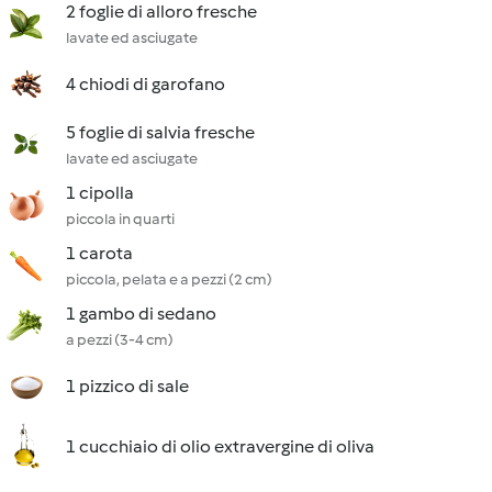
2 foglie di alloro fresche
lavate ed asciugate
4 chiodi di garofano
5 foglie di salvia fresche
lavate ed asciugate
1 cipolla
piccola in quarti
1 carota
piccola, pelata e a pezzi (2 cm)
1 gambo di sedano
a pezzi (3-4 cm)
1 pizzico di sale
1 cucchiaio di olio extravergine di oliva