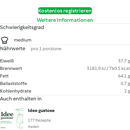
Kostenlos registrieren
Weitere Informationen
Schwierigkeitsgrad
medium
Nährwerte
pro 1 porzione
Eiweiß
37.7 g
Brennwert
3181.9 kJ / 760.5 kcal
Fett
64.1 g
Ballaststoffe
0.7 g
Kohlenhydrate
2 g
Auch enthalten in
Idee gustose
177 Rezepte
Italien