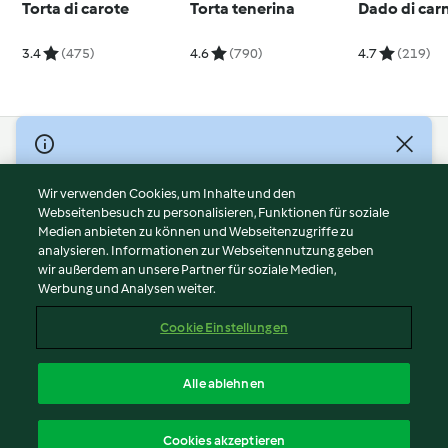
Torta di carote
Torta tenerina
Dado di car
3.4
(475)
4.6
(790)
4.7
(219)
© Copyright 2026
Nutzungsbedingungen
Wir verwenden Cookies, um Inhalte und den
Webseitenbesuch zu personalisieren, Funktionen für soziale
Datenschutzrichtlinien
Medien anbieten zu können und Webseitenzugriffe zu
Disclaimer
analysieren. Informationen zur Webseitennutzung geben
Impressum
wir außerdem an unsere Partner für soziale Medien,
Werbung und Analysen weiter.
Cookies
Inhalt melden
Cookie Einstellungen
Abo kündigen
Vertrag widerrufen
Alle ablehnen
Erklärung zur Barrierefreiheit
Deutsch
Cookies akzeptieren