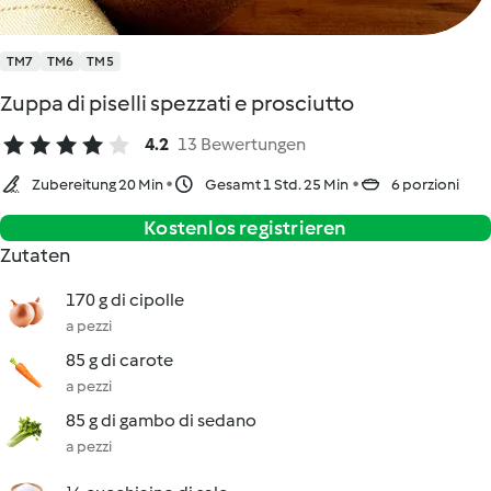
TM7
TM6
TM5
Zuppa di piselli spezzati e prosciutto
4.2
13 Bewertungen
Zubereitung 20 Min
Gesamt 1 Std. 25 Min
6 porzioni
Kostenlos registrieren
Zutaten
170 g di cipolle
a pezzi
85 g di carote
a pezzi
85 g di gambo di sedano
a pezzi