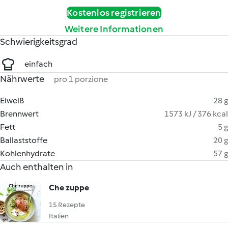
Kostenlos registrieren
Weitere Informationen
Schwierigkeitsgrad
einfach
Nährwerte
pro 1 porzione
Eiweiß
28 g
Brennwert
1573 kJ / 376 kcal
Fett
5 g
Ballaststoffe
20 g
Kohlenhydrate
57 g
Auch enthalten in
Che zuppe
15 Rezepte
Italien