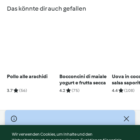
Das könnte dir auch gefallen
Pollo alle arachidi
Bocconcini di maiale
Uova in coco
yogurt e frutta secca
salsa sapori
3.7
(56)
4.2
(75)
4.4
(108)
© Copyright 2026
Nutzungsbedingungen
Wir verwenden Cookies, um Inhalte und den