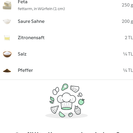
Feta
250 g
fettarm, in Würfeln (1 cm)
Saure Sahne
200 g
Zitronensaft
2 TL
Salz
¼ TL
Pfeffer
¼ TL