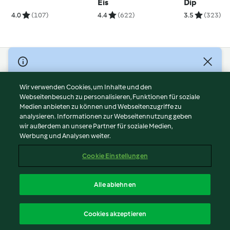
Eis
Dip
4.0
(107)
4.4
(622)
3.5
(323)
© Copyright 2026
Nutzungsbedingungen
Wir verwenden Cookies, um Inhalte und den
Webseitenbesuch zu personalisieren, Funktionen für soziale
Datenschutzrichtlinien
Medien anbieten zu können und Webseitenzugriffe zu
Disclaimer
analysieren. Informationen zur Webseitennutzung geben
Impressum
wir außerdem an unsere Partner für soziale Medien,
Werbung und Analysen weiter.
Cookies
Inhalt melden
Cookie Einstellungen
Abo kündigen
Vertrag widerrufen
Alle ablehnen
Erklärung zur Barrierefreiheit
Deutsch
Cookies akzeptieren