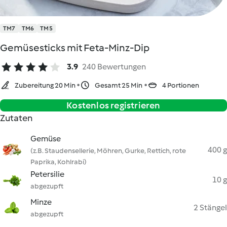
TM7
TM6
TM5
Gemüsesticks mit Feta-Minz-Dip
3.9
240 Bewertungen
Zubereitung 20 Min
Gesamt 25 Min
4 Portionen
Kostenlos registrieren
Zutaten
Gemüse
400 g
(z.B. Staudensellerie, Möhren, Gurke, Rettich, rote
Paprika, Kohlrabi)
Petersilie
10 g
abgezupft
Minze
2 Stängel
abgezupft