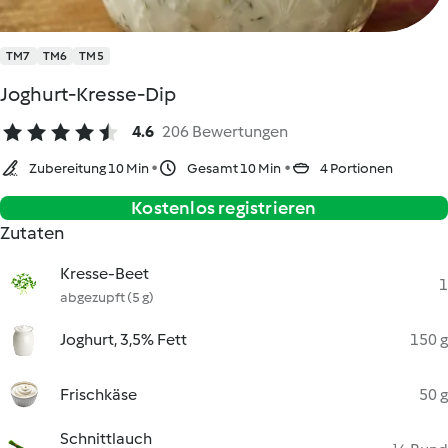
TM7
TM6
TM5
Joghurt-Kresse-Dip
4.6
206 Bewertungen
Zubereitung 10 Min
Gesamt 10 Min
4 Portionen
Kostenlos registrieren
Zutaten
Kresse-Beet
1
abgezupft (5 g)
Joghurt, 3,5% Fett
150 g
Frischkäse
50 g
Schnittlauch