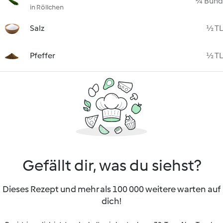
¼ Bund
in Röllchen
Salz
½ TL
Pfeffer
½ TL
Gefällt dir, was du siehst?
Dieses Rezept und mehr als 100 000 weitere warten auf
dich!