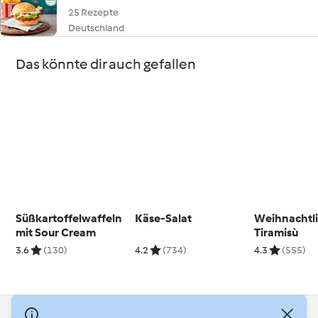
25 Rezepte
Deutschland
Das könnte dir auch gefallen
Süßkartoffelwaffeln
Käse-Salat
Weihnachtl
mit Sour Cream
Tiramisù
3.6
(130)
4.2
(734)
4.3
(555)