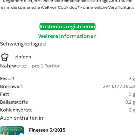
Registriere dich jetzt und erhalte ein kostenloses 30-Tage Abo. Tauche
ein in die kulinarische Welt von Cookidoo® - ohne jegliche Verpflichtung.
Kostenlos registrieren
Weitere Informationen
Schwierigkeitsgrad
einfach
Nährwerte
pro 1 Portion
Eiweiß
3 g
Brennwert
294 kJ / 70 kcal
Fett
5 g
Ballaststoffe
0.2 g
Kohlenhydrate
2 g
Auch enthalten in
Finessen 3/2015