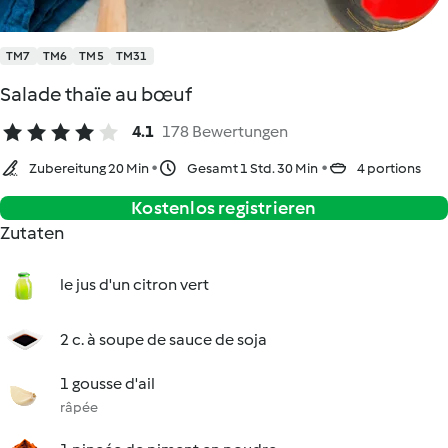
TM7
TM6
TM5
TM31
Salade thaïe au bœuf
4.1
178 Bewertungen
Zubereitung 20 Min
Gesamt 1 Std. 30 Min
4 portions
Kostenlos registrieren
Zutaten
le jus d'un citron vert
2 c. à soupe de sauce de soja
1 gousse d'ail
râpée