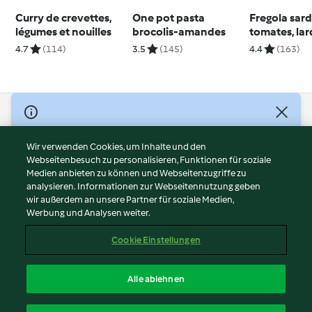
Curry de crevettes,
One pot pasta
Fregola sard
légumes et nouilles
brocolis-amandes
tomates, lar
petits pois
4.7
(114)
3.5
(145)
4.4
(163)
© Copyright 2026
Nutzungsbedingungen
Wir verwenden Cookies, um Inhalte und den
Webseitenbesuch zu personalisieren, Funktionen für soziale
Datenschutzrichtlinien
Medien anbieten zu können und Webseitenzugriffe zu
Disclaimer
analysieren. Informationen zur Webseitennutzung geben
Impressum
wir außerdem an unsere Partner für soziale Medien,
Werbung und Analysen weiter.
Cookies
Inhalt melden
Cookie Einstellungen
Abo kündigen
Vertrag widerrufen
Alle ablehnen
Erklärung zur Barrierefreiheit