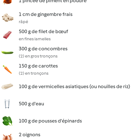
1 pincée de piment en poudre
1 cm de gingembre frais
râpé
500 g de filet de bœuf
en fines lamelles
300 g de concombres
(2) en gros tronçons
150 g de carottes
(2) en tronçons
100 g de vermicelles asiatiques (ou nouilles de riz)
500 g d'eau
100 g de pousses d'épinards
2 oignons