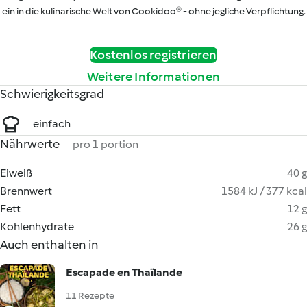
ein in die kulinarische Welt von Cookidoo® - ohne jegliche Verpflichtung.
Kostenlos registrieren
Weitere Informationen
Schwierigkeitsgrad
einfach
Nährwerte
pro 1 portion
Eiweiß
40 g
Brennwert
1584 kJ / 377 kcal
Fett
12 g
Kohlenhydrate
26 g
Auch enthalten in
Escapade en Thaïlande
11 Rezepte