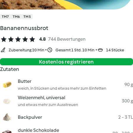
TM7
TM6
TM5
Bananennussbrot
4.8
744 Bewertungen
Zubereitung 20 Min
Gesamt 1 Std. 10 Min
14 Stücke
Kostenlos registrieren
Zutaten
Butter
90 g
weich, in Stücken und etwas mehr zum Einfetten
Weizenmehl, universal
300 g
und etwas mehr zum Ausstreuen
Backpulver
2 - 3 TL
dunkle Schokolade