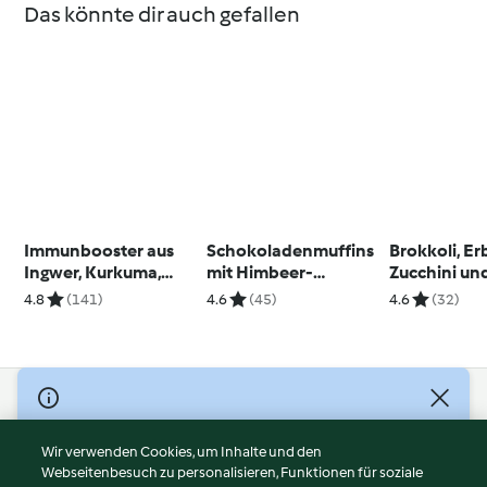
Das könnte dir auch gefallen
Immunbooster aus
Schokoladenmuffins
Brokkoli, Er
Ingwer, Kurkuma,
mit Himbeer-
Zucchini un
Honig und Zitrone
Frischkäse-
Koriander P
4.8
(141)
4.6
(45)
4.6
(32)
Buttercreme
© Copyright 2026
Nutzungsbedingungen
Wir verwenden Cookies, um Inhalte und den
Webseitenbesuch zu personalisieren, Funktionen für soziale
Datenschutzrichtlinien