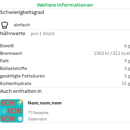
Weitere Informationen
Schwierigkeitsgrad
einfach
Nährwerte
pro 1 Stück
Eiweiß
6 g
Brennwert
1302 kJ / 311 kcal
Fett
9 g
Ballaststoffe
3 g
gesättigte Fettsäuren
5 g
Kohlenhydrate
52 g
Auch enthalten in
Nom, nom, nom
77 Rezepte
Österreich