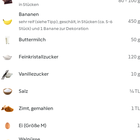
80 - 100 g
in Stücken
Bananen
450 g
sehr reif (siehe Tipp), geschält, in Stücken (ca. 5-6
Stück) und 1 Banane zur Dekoration
Buttermilch
50 g
Feinkristallzucker
120 g
Vanillezucker
10 g
Salz
¼ TL
Zimt, gemahlen
1 TL
Ei (Größe M)
1
Walnüsse