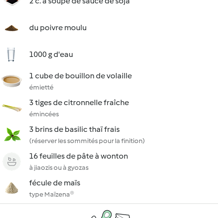
2 c. à soupe de sauce de soja
du poivre moulu
1000 g d'eau
1 cube de bouillon de volaille
émietté
3 tiges de citronnelle fraîche
émincées
3 brins de basilic thaï frais
(réserver les sommités pour la finition)
16 feuilles de pâte à wonton
à jiaozis ou à gyozas
fécule de maïs
type Maïzena®