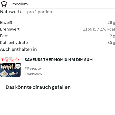
medium
Nährwerte
pro 1 portion
Eiweiß
28 g
Brennwert
1166 kJ / 276 kcal
Fett
2 g
Kohlenhydrate
35 g
Auch enthalten in
SAVEURS THERMOMIX N°4 DIM SUM
7 Rezepte
Frankreich
Das könnte dir auch gefallen