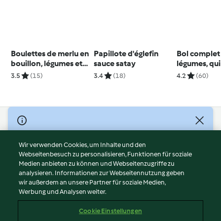
Boulettes de merlu en
Papillote d'églefin
Bol complet
bouillon, légumes et
sauce satay
légumes, qu
vermicelles
graines de li
3.5
(15)
3.4
(18)
4.2
(60)
© Copyright 2026
Nutzungsbedingungen
Wir verwenden Cookies, um Inhalte und den
Webseitenbesuch zu personalisieren, Funktionen für soziale
Datenschutzrichtlinien
Medien anbieten zu können und Webseitenzugriffe zu
Disclaimer
analysieren. Informationen zur Webseitennutzung geben
Impressum
wir außerdem an unsere Partner für soziale Medien,
Werbung und Analysen weiter.
Cookies
Inhalt melden
Cookie Einstellungen
Abo kündigen