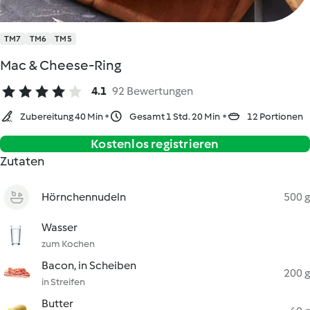
TM7
TM6
TM5
Mac & Cheese-Ring
4.1
92 Bewertungen
Zubereitung 40 Min
Gesamt 1 Std. 20 Min
12 Portionen
Kostenlos registrieren
Zutaten
Hörnchennudeln
500 g
Wasser
zum Kochen
Bacon, in Scheiben
200 g
in Streifen
Butter