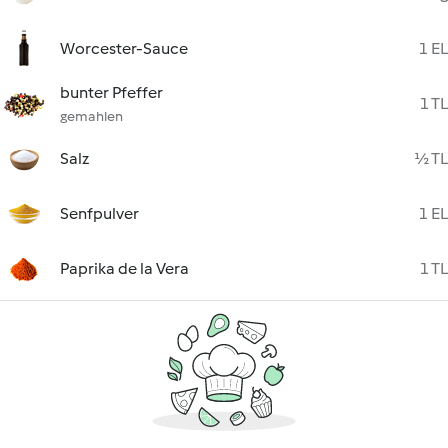
Worcester-Sauce
1 EL
bunter Pfeffer
1 TL
gemahlen
Salz
½ TL
Senfpulver
1 EL
Paprika de la Vera
1 TL