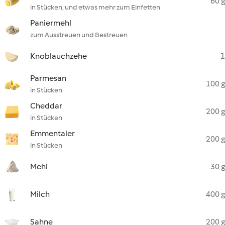
60 g
in Stücken, und etwas mehr zum Einfetten
Paniermehl
zum Ausstreuen und Bestreuen
Knoblauchzehe
1
Parmesan
100 g
in Stücken
Cheddar
200 g
in Stücken
Emmentaler
200 g
in Stücken
Mehl
30 g
Milch
400 g
Sahne
200 g