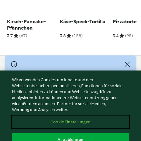
Kirsch-Pancake-
Käse-Speck-Tortilla
Pizzatorte
Pfännchen
3.7
(67)
3.8
(158)
3.4
(95)
© Copyright 2026
Nutzungsbedingungen
Wir verwenden Cookies, um Inhalte und den
Webseitenbesuch zu personalisieren, Funktionen für soziale
Datenschutzrichtlinien
Medien anbieten zu können und Webseitenzugriffe zu
Disclaimer
analysieren. Informationen zur Webseitennutzung geben
Impressum
wir außerdem an unsere Partner für soziale Medien,
Werbung und Analysen weiter.
Cookies
Inhalt melden
Cookie Einstellungen
Abo kündigen
Vertrag widerrufen
Alle ablehnen