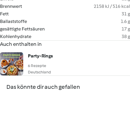
Brennwert
2158 kJ / 516 kcal
Fett
31 g
Ballaststoffe
1.6 g
gesättigte Fettsäuren
17 g
Kohlenhydrate
38 g
Auch enthalten in
Party-Rings
6 Rezepte
Deutschland
Das könnte dir auch gefallen