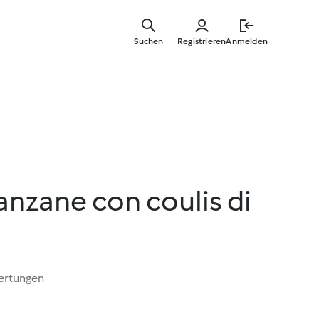
Springe
zum
Suchen
Registrieren
Anmelden
Hauptinha
anzane con coulis di
ertungen