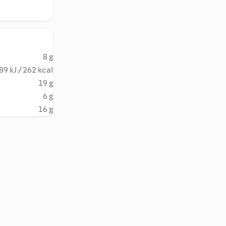
8 g
89 kJ / 262 kcal
19 g
6 g
16 g