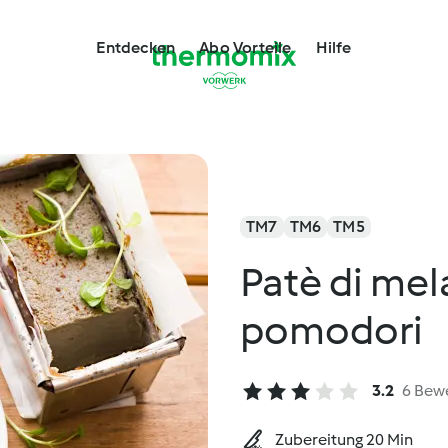
Entdecken
Abo Vorteile
Hilfe
TM7
TM6
TM5
Patè di mel
pomodori
3.2
6 Bew
Zubereitung 20 Min