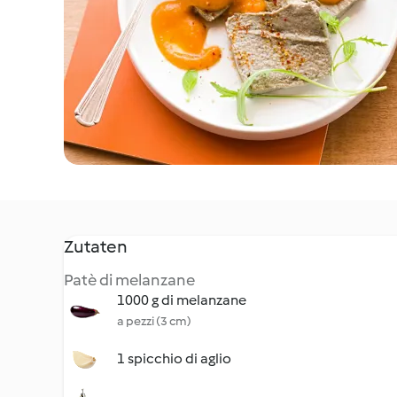
Zutaten
Patè di melanzane
1000 g di melanzane
a pezzi (3 cm)
1 spicchio di aglio