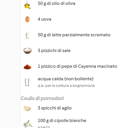
50 g di olio di oliva
4 uova
50 g di latte parzialmente scremato
3 pizzichi di sale
1 pizzico di pepe di Cayenna macinato
acqua calda (non bollente)
q.b. per la cottura a bagnomaria
Coulis di pomodori
3 spicchi di aglio
100 g di cipolle bianche
a pezzi