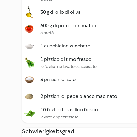
30 g di olio di oliva
600 g di pomodori maturi
a metà
1 cucchiaino zucchero
1 pizzico di timo fresco
le foglioline lavate e asciugate
3 pizzichi di sale
2 pizzichi di pepe bianco macinato
10 foglie di basilico fresco
lavate e spezzettate
Schwierigkeitsgrad