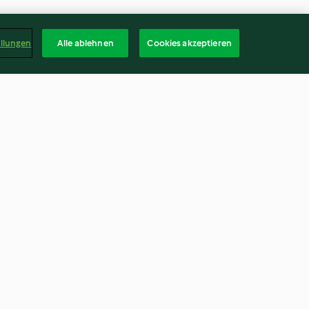
ellungen
Alle ablehnen
Cookies akzeptieren
mit Kirschen
Chai-Energiekekse (glutenfrei)
3.9
(42)
Deuts
kündigen
Vertrag widerrufen