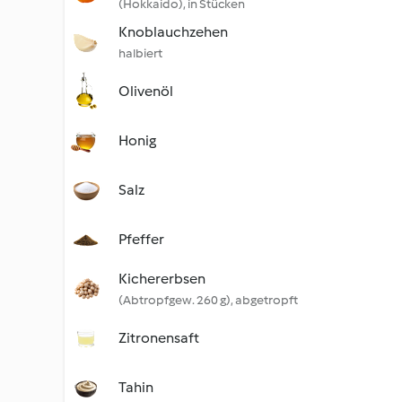
(Hokkaido), in Stücken
Knoblauchzehen
halbiert
Olivenöl
Honig
Salz
Pfeffer
Kichererbsen
(Abtropfgew. 260 g), abgetropft
Zitronensaft
Tahin