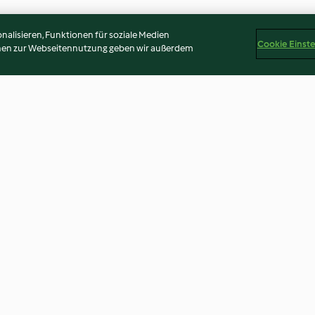
alisieren, Funktionen für soziale Medien
Cookie Einst
onen zur Webseitennutzung geben wir außerdem
Bete
Blumenkohl-Hummus
Amaranthcreme 
und Hanf
3.8
(52)
3.9
(37)
Disclaimer
Impressum
Cookies
Inhalt melden
Abo 