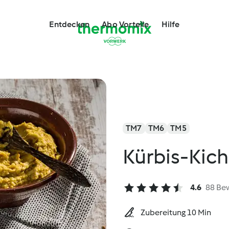
Entdecken
Abo Vorteile
Hilfe
TM7
TM6
TM5
Kürbis-Ki
4.6
88 Be
Zubereitung 10 Min