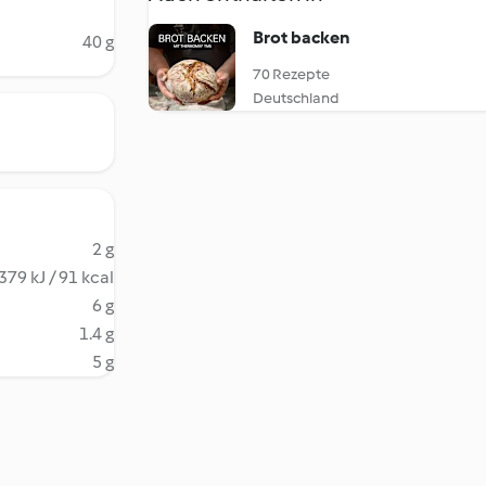
Brot backen
40 g
70 Rezepte
Deutschland
2 g
379 kJ / 91 kcal
6 g
1.4 g
5 g