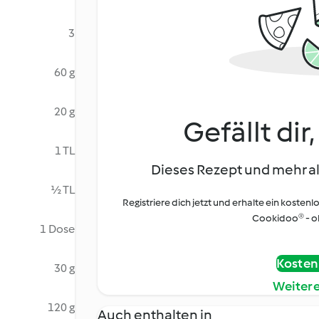
3
60 g
20 g
Gefällt dir
1 TL
Dieses Rezept und mehr al
½ TL
Registriere dich jetzt und erhalte ein kostenl
Cookidoo® - oh
1 Dose
Kostenl
30 g
Weiter
120 g
Auch enthalten in