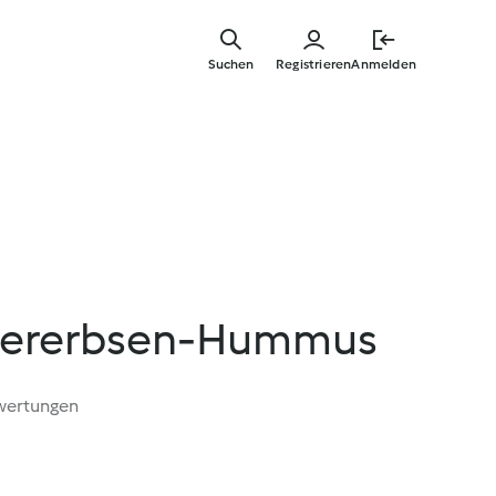
Springe
zum
Suchen
Registrieren
Anmelden
Hauptinha
chererbsen-Hummus
wertungen