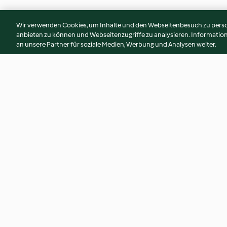
Wir verwenden Cookies, um Inhalte und den Webseitenbesuch zu person
anbieten zu können und Webseitenzugriffe zu analysieren. Informati
an unsere Partner für soziale Medien, Werbung und Analysen weiter.
Habermus - warmer Dinkelbrei
Hummus von Rote 
nach Hildegard von Bingen
4.4
(146)
3.5
(82)
© Copyright 2026
Nutzungsbedingungen
Datenschutzrichtlinien