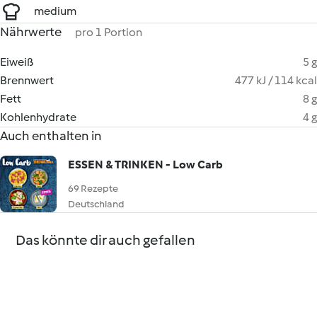
medium
Nährwerte
pro 1 Portion
Eiweiß
5 g
Brennwert
477 kJ / 114 kcal
Fett
8 g
Kohlenhydrate
4 g
Auch enthalten in
ESSEN & TRINKEN - Low Carb
69 Rezepte
Deutschland
Das könnte dir auch gefallen