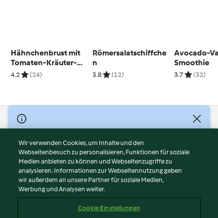
Hähnchenbrust mit
Römersalatschiffche
Avocado-Va
Tomaten-Kräuter-
n
Smoothie
Füllung
4.2
(24)
3.8
(12)
3.7
(32)
© Copyright 2026
Nutzungsbedingungen
Wir verwenden Cookies, um Inhalte und den
Webseitenbesuch zu personalisieren, Funktionen für soziale
Datenschutzrichtlinien
Medien anbieten zu können und Webseitenzugriffe zu
Disclaimer
analysieren. Informationen zur Webseitennutzung geben
Impressum
wir außerdem an unsere Partner für soziale Medien,
Werbung und Analysen weiter.
Cookies
Inhalt melden
Cookie Einstellungen
Abo kündigen