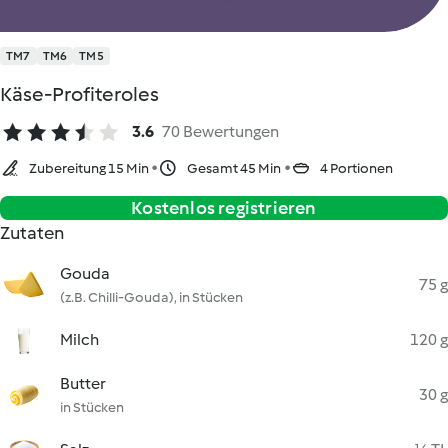
TM7
TM6
TM5
Käse-Profiteroles
3.6
70 Bewertungen
Zubereitung 15 Min
Gesamt 45 Min
4 Portionen
Kostenlos registrieren
Zutaten
Gouda
75 g
(z.B. Chilli-Gouda), in Stücken
Milch
120 g
Butter
30 g
in Stücken