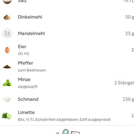
Salz
½ TL
Dinkelmehl
50 g
Mandelmehl
25 g
Eier
2
(Kl. M)
Pfeffer
zum Bestreuen
Minze
2 Stängel
abgezupft
Schmand
150 g
Limette
1
Bio, ½ TL Schale fein abgerieben, Saft ausgepresst