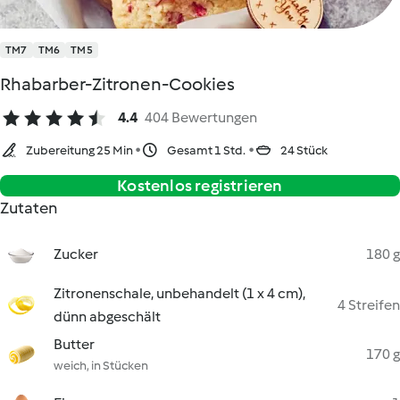
TM7
TM6
TM5
Rhabarber-Zitronen-Cookies
4.4
404 Bewertungen
Zubereitung 25 Min
Gesamt 1 Std.
24 Stück
Kostenlos registrieren
Zutaten
Zucker
180 g
Zitronenschale, unbehandelt (1 x 4 cm),
4 Streifen
dünn abgeschält
Butter
170 g
weich, in Stücken