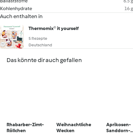
Ballaststoffe
6.5 g
Kohlenhydrate
16 g
Auch enthalten in
Thermomix® it yourself
5 Rezepte
Deutschland
Das könnte dir auch gefallen
Rhabarber-Zimt-
Weihnachtliche
Aprikosen-
Röllchen
Wecken
Sanddorn-