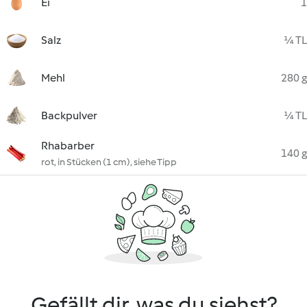
Ei
1
Salz
¼ TL
Mehl
280 g
Backpulver
¼ TL
Rhabarber
140 g
rot, in Stücken (1 cm), siehe Tipp
Gefällt dir, was du siehst?