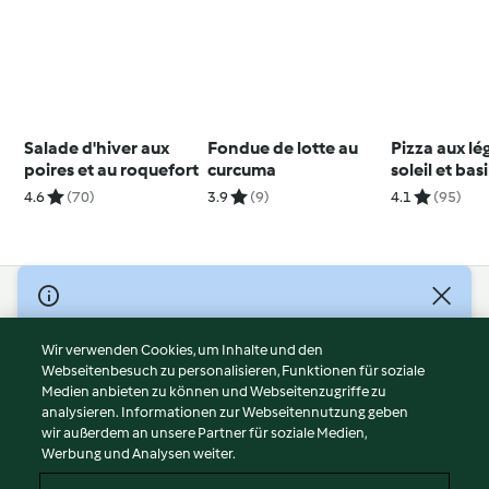
Salade d'hiver aux
Fondue de lotte au
Pizza aux l
poires et au roquefort
curcuma
soleil et basi
4.6
(70)
3.9
(9)
4.1
(95)
© Copyright 2026
Nutzungsbedingungen
Wir verwenden Cookies, um Inhalte und den
Webseitenbesuch zu personalisieren, Funktionen für soziale
Datenschutzrichtlinien
Medien anbieten zu können und Webseitenzugriffe zu
Disclaimer
analysieren. Informationen zur Webseitennutzung geben
Impressum
wir außerdem an unsere Partner für soziale Medien,
Werbung und Analysen weiter.
Cookies