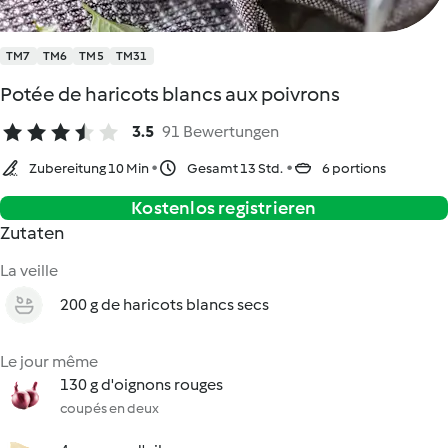
TM7
TM6
TM5
TM31
Potée de haricots blancs aux poivrons
3.5
91 Bewertungen
Zubereitung 10 Min
Gesamt 13 Std.
6 portions
Kostenlos registrieren
Zutaten
La veille
200 g de haricots blancs secs
Le jour même
130 g d'oignons rouges
coupés en deux