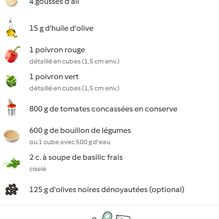
4 gousses d'ail
15 g d'huile d'olive
1 poivron rouge
détaillé en cubes (1,5 cm env.)
1 poivron vert
détaillé en cubes (1,5 cm env.)
800 g de tomates concassées en conserve
600 g de bouillon de légumes
ou 1 cube avec 500 g d'eau
2 c. à soupe de basilic frais
ciselé
125 g d'olives noires dénoyautées (optional)