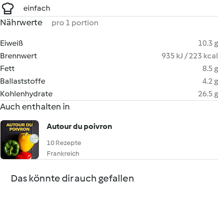
einfach
Nährwerte
pro 1 portion
Eiweiß
10.3 g
Brennwert
935 kJ / 223 kcal
Fett
8.5 g
Ballaststoffe
4.2 g
Kohlenhydrate
26.5 g
Auch enthalten in
Autour du poivron
10 Rezepte
Frankreich
Das könnte dir auch gefallen