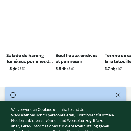
Salade de hareng
Soufflé aux endives
Terrine de 
fumé aux pommes de
et parmesan
la ratatouill
terre et pistaches
l'estragon
4.5
(53)
3.5
(86)
3.7
(67)
© Copyright 2026
Nutzungsbedingungen
Wir verwenden Cookies, um Inhalte und den
Webseitenbesuch zu personalisieren, Funktionen für soziale
Datenschutzrichtlinien
Medien anbieten zu können und Webseitenzugriffe zu
Disclaimer
analysieren. Informationen zur Webseitennutzung geben