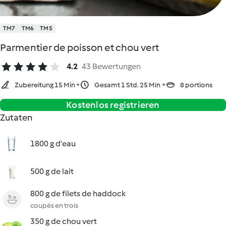
TM7
TM6
TM5
Parmentier de poisson et chou vert
4.2
43 Bewertungen
Zubereitung 15 Min
Gesamt 1 Std. 25 Min
8 portions
Kostenlos registrieren
Zutaten
1800 g d'eau
500 g de lait
800 g de filets de haddock
coupés en trois
350 g de chou vert