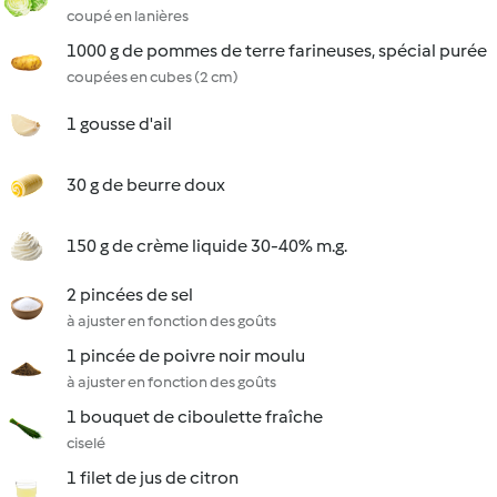
coupé en lanières
1000 g de pommes de terre farineuses, spécial purée
coupées en cubes (2 cm)
1 gousse d'ail
30 g de beurre doux
150 g de crème liquide 30-40% m.g.
2 pincées de sel
à ajuster en fonction des goûts
1 pincée de poivre noir moulu
à ajuster en fonction des goûts
1 bouquet de ciboulette fraîche
ciselé
1 filet de jus de citron