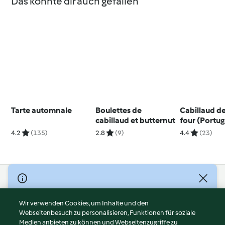
Das könnte dir auch gefallen
Tarte automnale
Boulettes de
Cabillaud d
cabillaud et butternut
four (Portug
4.2
(135)
2.8
(9)
4.4
(23)
© Copyright 2026
Nutzungsbedingungen
Wir verwenden Cookies, um Inhalte und den
Webseitenbesuch zu personalisieren, Funktionen für soziale
Datenschutzrichtlinien
Medien anbieten zu können und Webseitenzugriffe zu