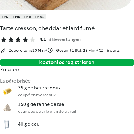
TM7
TM6
TM5
TM31
Tarte cresson, cheddar et lard fumé
4.1
8 Bewertungen
Zubereitung 20 Min
Gesamt 1 Std. 25 Min
6 parts
Kostenlos registrieren
Zutaten
La pâte brisée
75 g de beurre doux
coupé en morceaux
150 g de farine de blé
et un peu pour le plan de travail
40 g d'eau