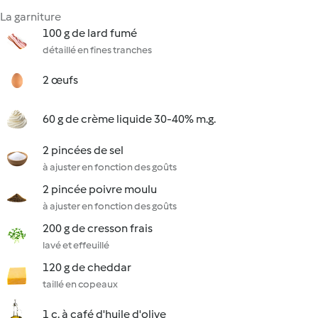
La garniture
100 g de lard fumé
détaillé en fines tranches
2 œufs
60 g de crème liquide 30-40% m.g.
2 pincées de sel
à ajuster en fonction des goûts
2 pincée poivre moulu
à ajuster en fonction des goûts
200 g de cresson frais
lavé et effeuillé
120 g de cheddar
taillé en copeaux
1 c. à café d'huile d'olive