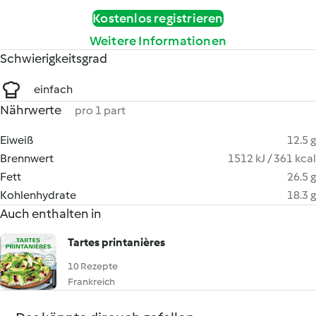
Kostenlos registrieren
Weitere Informationen
Schwierigkeitsgrad
einfach
Nährwerte
pro 1 part
Eiweiß
12.5 g
Brennwert
1512 kJ / 361 kcal
Fett
26.5 g
Kohlenhydrate
18.3 g
Auch enthalten in
Tartes printanières
10 Rezepte
Frankreich