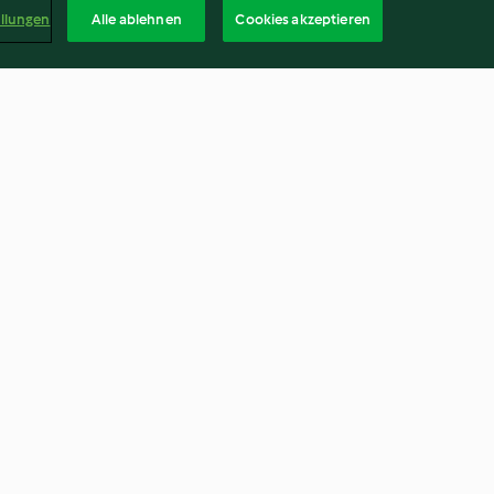
ellungen
Alle ablehnen
Cookies akzeptieren
Johannisbeer-Zitronen-
Konfitüre
4.6
(171)
Deuts
kündigen
Vertrag widerrufen