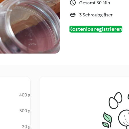
Gesamt 30 Min
3 Schraubgläser
Kostenlos registrieren
400 g
500 g
20 g