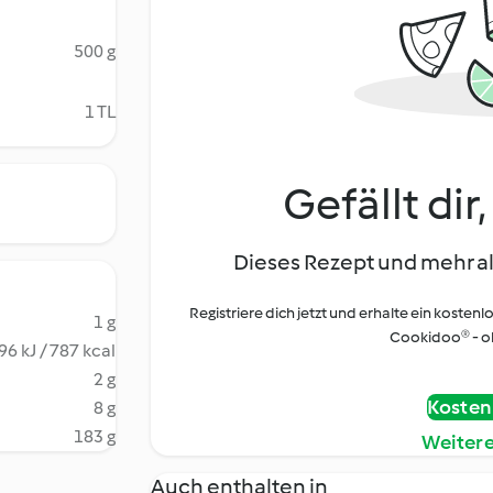
500 g
1 TL
Gefällt dir
Dieses Rezept und mehr al
Registriere dich jetzt und erhalte ein kostenl
1 g
Cookidoo® - oh
96 kJ / 787 kcal
2 g
Kostenl
8 g
183 g
Weiter
Auch enthalten in