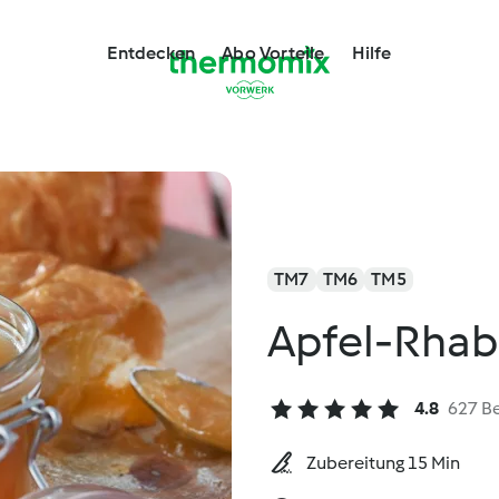
Entdecken
Abo Vorteile
Hilfe
TM7
TM6
TM5
Apfel-Rhab
4.8
627 B
Zubereitung 15 Min