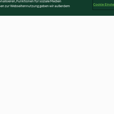
alisieren, Funktionen für soziale Medien
Cookie Einst
onen zur Webseitennutzung geben wir außerdem
t
Sauerkirsch-Bananen-
Eiweißkuchen
Konfitüre
4.6
(122)
3.8
(714)
Disclaimer
Impressum
Cookies
Inhalt melden
Abo 