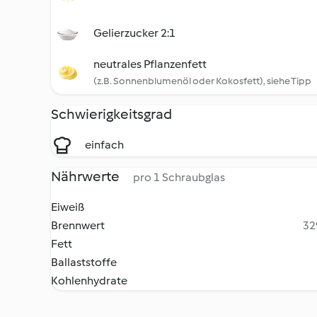
Gelierzucker 2:1
neutrales Pflanzenfett
(z.B. Sonnenblumenöl oder Kokosfett), siehe Tipp
Schwierigkeitsgrad
einfach
Nährwerte
pro 1 Schraubglas
Eiweiß
Brennwert
32
Fett
Ballaststoffe
Kohlenhydrate