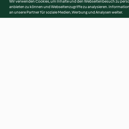
Wir verwenden Cookies, um Inhalte und den Webseitenbesuch zu person
anbieten zu können und Webseitenzugriffe zu analysieren. Informati
an unsere Partner für soziale Medien, Werbung und Analysen weiter.
Mirabellen-Apfel-Konfitüre
Apfelmus auf Vorra
4.8
(112)
4.7
(116)
© Copyright 2026
Nutzungsbedingungen
Datenschutzrichtlinien
Erklärung zur Barrierefreiheit