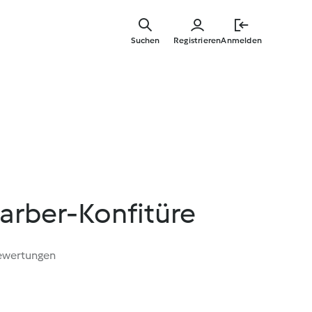
Springe
zum
Suchen
Registrieren
Anmelden
Hauptinha
arber-Konfitüre
ewertungen