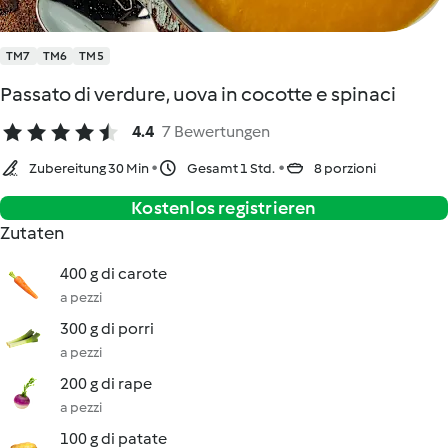
TM7
TM6
TM5
Passato di verdure, uova in cocotte e spinaci
4.4
7 Bewertungen
Zubereitung 30 Min
Gesamt 1 Std.
8 porzioni
Kostenlos registrieren
Zutaten
400 g di carote
a pezzi
300 g di porri
a pezzi
200 g di rape
a pezzi
100 g di patate