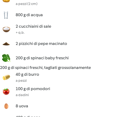
a pezzi (2 cm)
800 g di acqua
2 cucchiaini di sale
+ q.b.
2 pizzichi di pepe macinato
200 g di spinaci baby freschi
200 g di spinaci freschi, tagliati grossolanamente
40 g di burro
a pezzi
100 g di pomodori
a dadini
8 uova