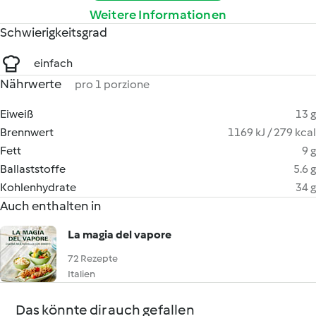
Weitere Informationen
Schwierigkeitsgrad
einfach
Nährwerte
pro 1 porzione
Eiweiß
13 g
Brennwert
1169 kJ / 279 kcal
Fett
9 g
Ballaststoffe
5.6 g
Kohlenhydrate
34 g
Auch enthalten in
La magia del vapore
72 Rezepte
Italien
Das könnte dir auch gefallen