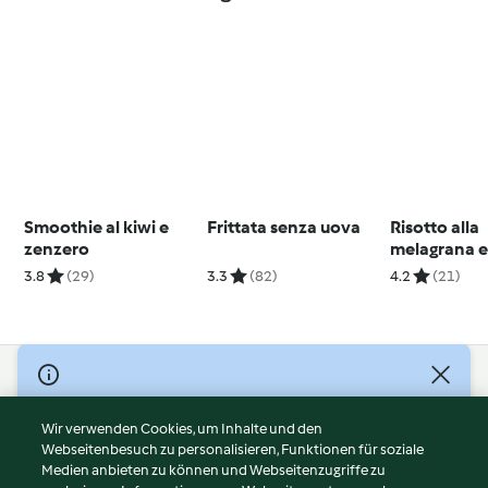
Smoothie al kiwi e
Frittata senza uova
Risotto alla
zenzero
melagrana 
3.8
(29)
3.3
(82)
4.2
(21)
© Copyright 2026
Nutzungsbedingungen
Wir verwenden Cookies, um Inhalte und den
Webseitenbesuch zu personalisieren, Funktionen für soziale
Datenschutzrichtlinien
Medien anbieten zu können und Webseitenzugriffe zu
Disclaimer