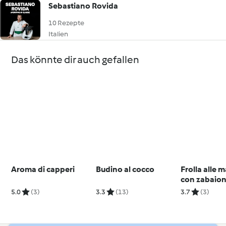
Sebastiano Rovida
10 Rezepte
Italien
Das könnte dir auch gefallen
Aroma di capperi
Budino al cocco
Frolla alle 
con zabaion
agrumi
5.0
(3)
3.3
(13)
3.7
(3)