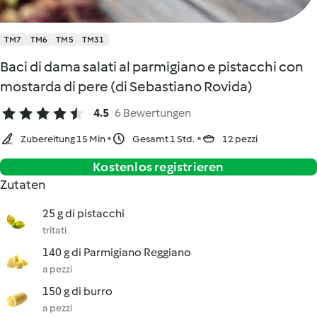
TM7
TM6
TM5
TM31
Baci di dama salati al parmigiano e pistacchi con
mostarda di pere (di Sebastiano Rovida)
4.5
6 Bewertungen
Zubereitung 15 Min
Gesamt 1 Std.
12 pezzi
Kostenlos registrieren
Zutaten
25 g di pistacchi
tritati
140 g di Parmigiano Reggiano
a pezzi
150 g di burro
a pezzi