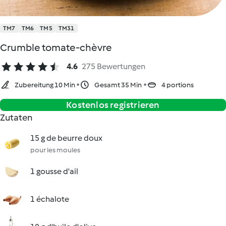
TM7
TM6
TM5
TM31
Crumble tomate-chèvre
4.6
275 Bewertungen
Zubereitung 10 Min
Gesamt 35 Min
4 portions
Kostenlos registrieren
Zutaten
15 g de beurre doux
pour les moules
1 gousse d'ail
1 échalote