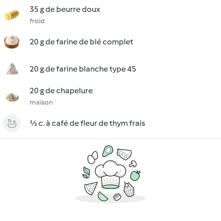
35 g de beurre doux
froid
20 g de farine de blé complet
20 g de farine blanche type 45
20 g de chapelure
maison
½ c. à café de fleur de thym frais