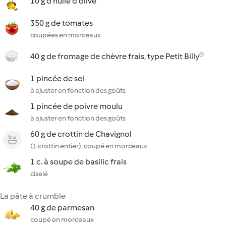
10 g d'huile d'olive
350 g de tomates
coupées en morceaux
40 g de fromage de chèvre frais, type Petit Billy®
1 pincée de sel
à ajuster en fonction des goûts
1 pincée de poivre moulu
à ajuster en fonction des goûts
60 g de crottin de Chavignol
(1 crottin entier), coupé en morceaux
1 c. à soupe de basilic frais
ciselé
La pâte à crumble
40 g de parmesan
coupé en morceaux