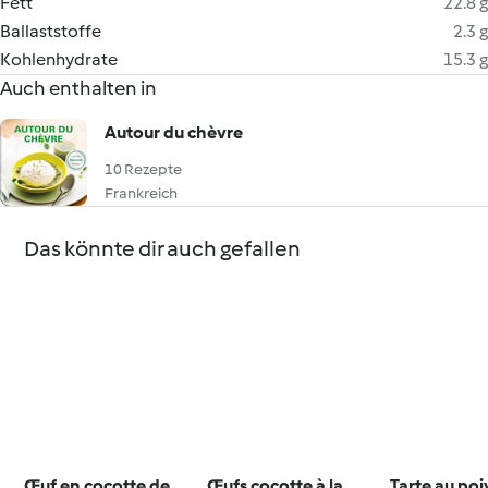
Fett
22.8 g
Ballaststoffe
2.3 g
Kohlenhydrate
15.3 g
Auch enthalten in
Autour du chèvre
10 Rezepte
Frankreich
Das könnte dir auch gefallen
Œuf en cocotte de
Œufs cocotte à la
Tarte au poi