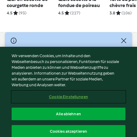
courgette ronde
fondue de poireau
chèvre frais
4.5
(93)
4.5
(227)
3.8
(106)
© Copyright 2026
Nutzungsbedingungen
Wir verwenden Cookies, um Inhalte und den
Webseitenbesuch zu personalisieren, Funktionen für soziale
Datenschutzrichtlinien
Medien anbieten zu können und Webseitenzugriffe zu
Disclaimer
analysieren. Informationen zur Webseitennutzung geben
Impressum
wir außerdem an unsere Partner für soziale Medien,
Werbung und Analysen weiter.
Cookies
Inhalt melden
Cookie Einstellungen
Abo kündigen
Vertrag widerrufen
Alle ablehnen
Erklärung zur Barrierefreiheit
Deutsch
Cookies akzeptieren