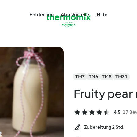
Entdecken
Abo Vorteile
Hilfe
TM7
TM6
TM5
TM31
Fruity pear
4.5
17 Be
Zubereitung 2 Std.