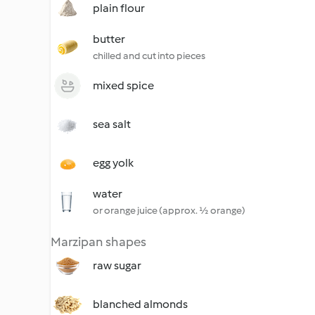
plain flour
butter
chilled and cut into pieces
mixed spice
sea salt
egg yolk
water
or orange juice (approx. ½ orange)
Marzipan shapes
raw sugar
blanched almonds