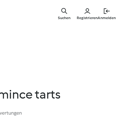
Springe
zum
Suchen
Registrieren
Anmelden
Hauptinha
 mince tarts
wertungen