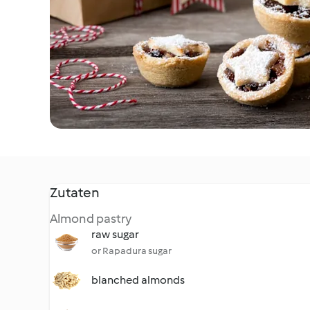
Zutaten
Almond pastry
raw sugar
or Rapadura sugar
blanched almonds