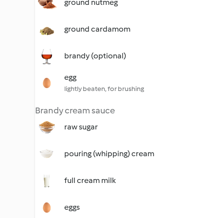
ground nutmeg
ground cardamom
brandy (optional)
egg
lightly beaten, for brushing
Brandy cream sauce
raw sugar
pouring (whipping) cream
full cream milk
eggs