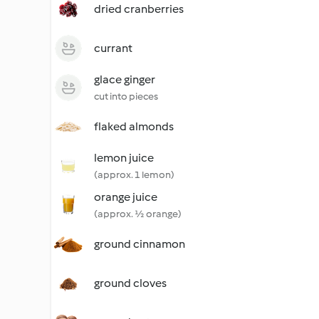
dried cranberries
currant
glace ginger
cut into pieces
flaked almonds
lemon juice
(approx. 1 lemon)
orange juice
(approx. ½ orange)
ground cinnamon
ground cloves