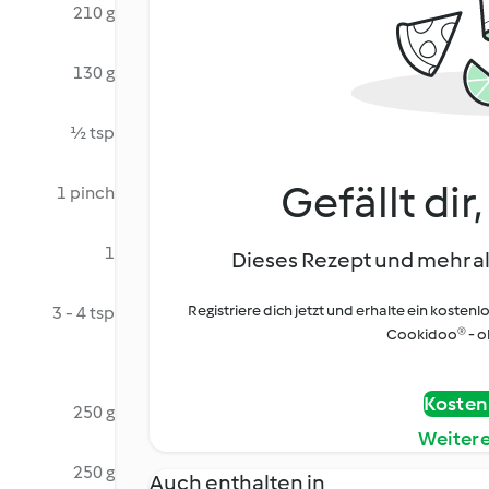
210 g
130 g
½ tsp
Gefällt dir
1 pinch
1
Dieses Rezept und mehr al
Registriere dich jetzt und erhalte ein kostenl
3 - 4 tsp
Cookidoo® - oh
Kostenl
250 g
Weiter
250 g
Auch enthalten in