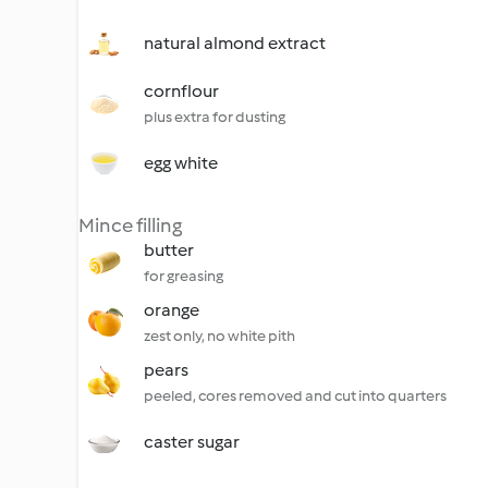
natural almond extract
cornflour
plus extra for dusting
egg white
Mince filling
butter
for greasing
orange
zest only, no white pith
pears
peeled, cores removed and cut into quarters
caster sugar