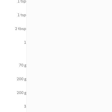
1 tsp
1 tsp
2 tbsp
1
70 g
200 g
200 g
3