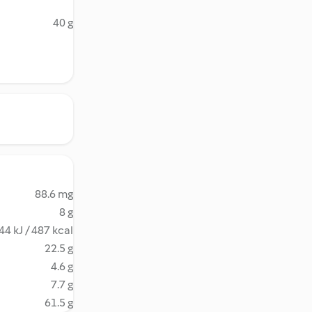
40 g
88.6 mg
8 g
44 kJ / 487 kcal
22.5 g
4.6 g
7.7 g
61.5 g