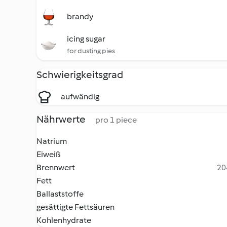
brandy
icing sugar
for dusting pies
Schwierigkeitsgrad
aufwändig
Nährwerte
pro 1 piece
Natrium
Eiweiß
Brennwert
20
Fett
Ballaststoffe
gesättigte Fettsäuren
Kohlenhydrate