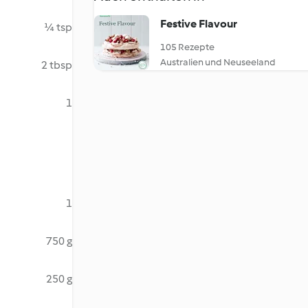
Festive Flavour
¼ tsp
105 Rezepte
Australien und Neuseeland
2 tbsp
1
1
750 g
250 g