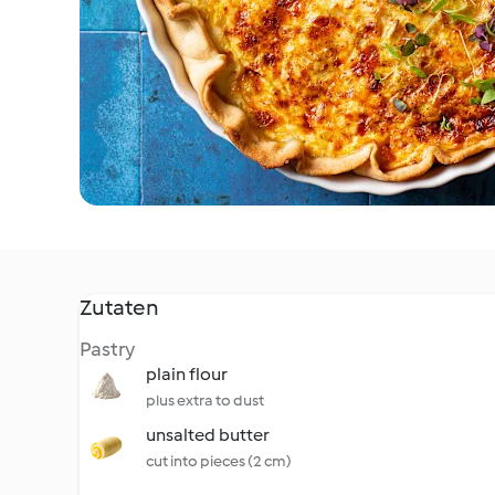
Zutaten
Pastry
plain flour
plus extra to dust
unsalted butter
cut into pieces (2 cm)