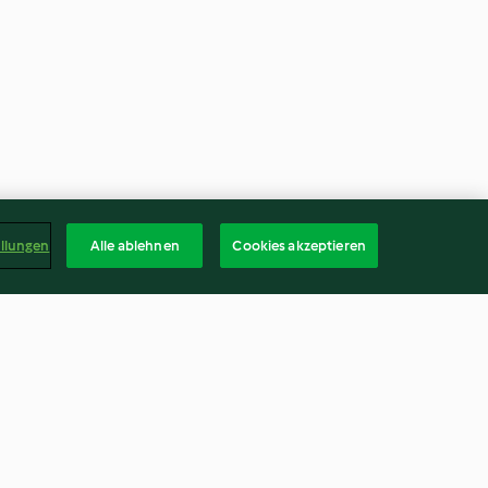
ellungen
Alle ablehnen
Cookies akzeptieren
burgers with
Vegetable bake (Thermomix®
dressing
Cutter)
4.8
(46)