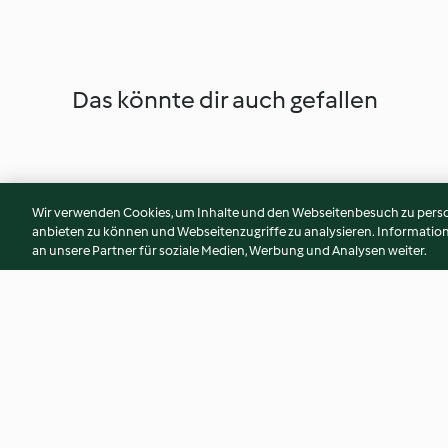
Das könnte dir auch gefallen
Wir verwenden Cookies, um Inhalte und den Webseitenbesuch zu person
anbieten zu können und Webseitenzugriffe zu analysieren. Informati
an unsere Partner für soziale Medien, Werbung und Analysen weiter.
Lentil bolognese (Thermomix®
Prune and orange s
Spiralizer, using modes)
4.7
(14)
4.4
(7)