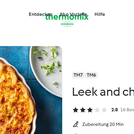
Entdecken
Abo Vorteile
Hilfe
TM7
TM6
Leek and ch
2.8
16 Be
Zubereitung 20 Min