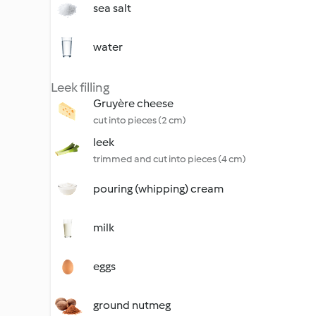
sea salt
water
Leek filling
Gruyère cheese
cut into pieces (2 cm)
leek
trimmed and cut into pieces (4 cm)
pouring (whipping) cream
milk
eggs
ground nutmeg