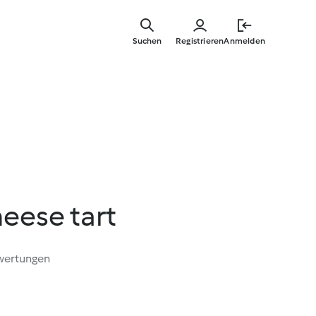
Springe
zum
Suchen
Registrieren
Anmelden
Hauptinha
eese tart
wertungen