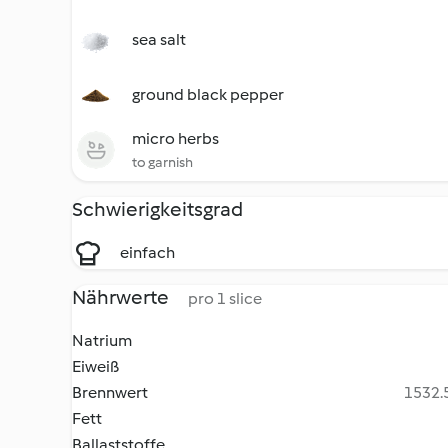
sea salt
ground black pepper
micro herbs
to garnish
Schwierigkeitsgrad
einfach
Nährwerte
pro 1 slice
Natrium
Eiweiß
Brennwert
1532.5
Fett
Ballaststoffe