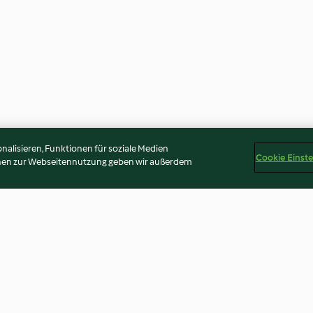
alisieren, Funktionen für soziale Medien
Cookie Einst
onen zur Webseitennutzung geben wir außerdem
tuffing
Crunchy broccoli salad with
Moroccan lamb 
speck
harissa yoghurt 
4.3
(22)
4.9
(9)