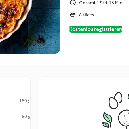
Gesamt 1 Std. 15 Min
8 slices
Kostenlos registrieren
180 g
80 g