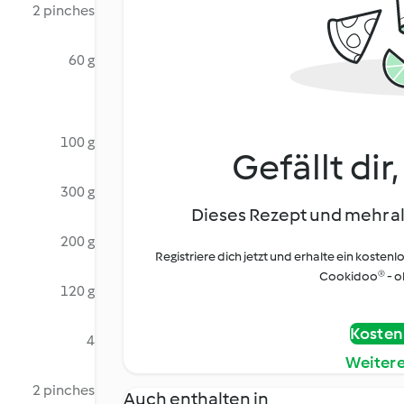
2 pinches
60 g
100 g
Gefällt dir
300 g
Dieses Rezept und mehr al
200 g
Registriere dich jetzt und erhalte ein kostenl
Cookidoo® - oh
120 g
Kostenl
4
Weiter
2 pinches
Auch enthalten in