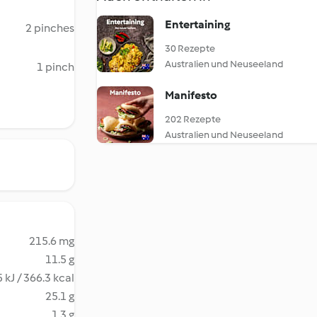
Entertaining
2 pinches
30 Rezepte
Australien und Neuseeland
1 pinch
Manifesto
202 Rezepte
Australien und Neuseeland
215.6 mg
11.5 g
 kJ / 366.3 kcal
25.1 g
1.3 g