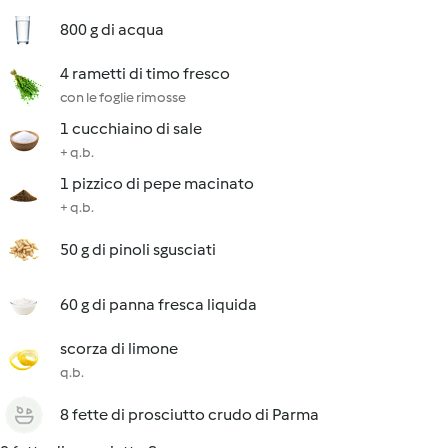
800 g di acqua
4 rametti di timo fresco
con le foglie rimosse
1 cucchiaino di sale
+ q.b.
1 pizzico di pepe macinato
+ q.b.
50 g di pinoli sgusciati
60 g di panna fresca liquida
scorza di limone
q.b.
8 fette di prosciutto crudo di Parma