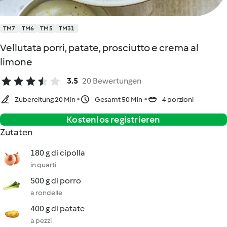
TM7
TM6
TM5
TM31
Vellutata porri, patate, prosciutto e crema al
limone
3.5
20 Bewertungen
Zubereitung 20 Min
Gesamt 50 Min
4 porzioni
Kostenlos registrieren
Zutaten
180 g di cipolla
in quarti
500 g di porro
a rondelle
400 g di patate
a pezzi