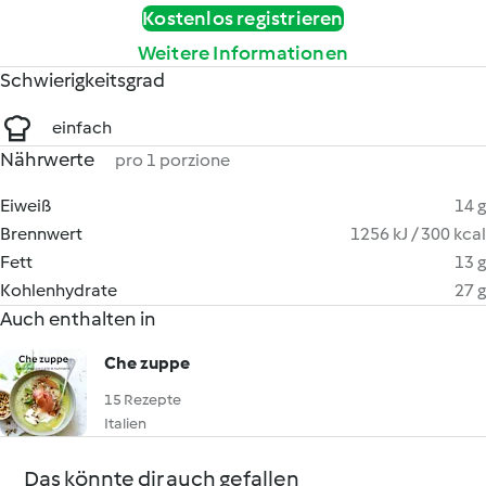
Kostenlos registrieren
Weitere Informationen
Schwierigkeitsgrad
einfach
Nährwerte
pro 1 porzione
Eiweiß
14 g
Brennwert
1256 kJ / 300 kcal
Fett
13 g
Kohlenhydrate
27 g
Auch enthalten in
Che zuppe
15 Rezepte
Italien
Das könnte dir auch gefallen