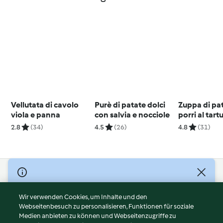
Vellutata di cavolo
Purè di patate dolci
Zuppa di pa
viola e panna
con salvia e nocciole
porri al tart
(vegan)
2.8
(34)
4.5
(26)
4.8
(31)
© Copyright 2026
Nutzungsbedingungen
Wir verwenden Cookies, um Inhalte und den
Webseitenbesuch zu personalisieren, Funktionen für soziale
Datenschutzrichtlinien
Medien anbieten zu können und Webseitenzugriffe zu
Disclaimer