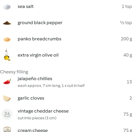
sea salt
1 tsp
ground black pepper
½ tsp
panko breadcrumbs
200 g
extra virgin olive oil
40 g
Cheesy filling
jalapeño chillies
13
each approx. 7 cm long, 1 x cut in half
garlic cloves
2
vintage cheddar cheese
75 g
cut into pieces (3 cm)
cream cheese
75 g