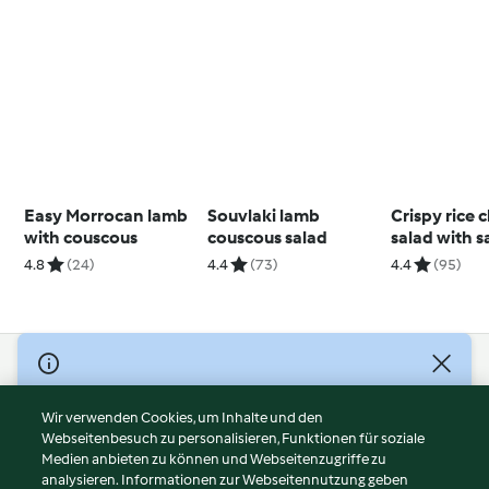
Easy Morrocan lamb
Souvlaki lamb
Crispy rice 
with couscous
couscous salad
salad with s
sauce
4.8
(24)
4.4
(73)
4.4
(95)
© Copyright 2026
Nutzungsbedingungen
Wir verwenden Cookies, um Inhalte und den
Webseitenbesuch zu personalisieren, Funktionen für soziale
Datenschutzrichtlinien
Medien anbieten zu können und Webseitenzugriffe zu
Disclaimer
analysieren. Informationen zur Webseitennutzung geben