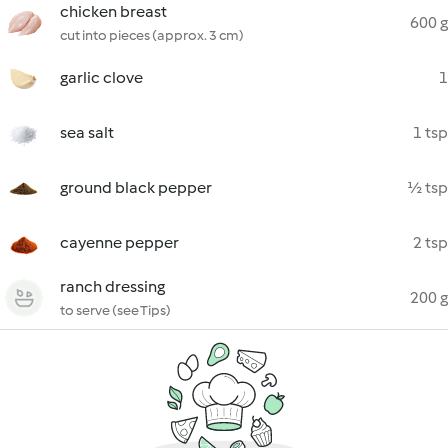
chicken breast
600 g
cut into pieces (approx. 3 cm)
garlic clove
1
sea salt
1 tsp
ground black pepper
½ tsp
cayenne pepper
2 tsp
ranch dressing
200 g
to serve (see Tips)