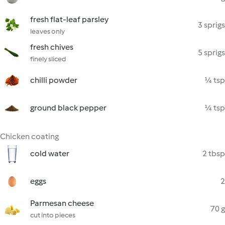
fresh flat-leaf parsley
3 sprigs
leaves only
fresh chives
5 sprigs
finely sliced
chilli powder
¼ tsp
ground black pepper
¼ tsp
Chicken coating
cold water
2 tbsp
eggs
2
Parmesan cheese
70 g
cut into pieces