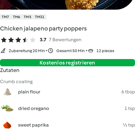
TM7
TM6
TM5
TM31
Chicken jalapeno party poppers
3.7
7 Bewertungen
Zubereitung 20 Min
Gesamt 50 Min
12 pieces
Kostenlos registrieren
Zutaten
Crumb coating
plain flour
6 tbsp
dried oregano
1 tsp
sweet paprika
½ tsp