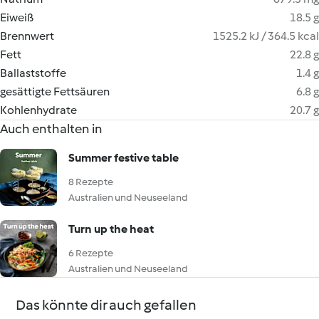
Eiweiß
18.5 g
Brennwert
1525.2 kJ / 364.5 kcal
Fett
22.8 g
Ballaststoffe
1.4 g
gesättigte Fettsäuren
6.8 g
Kohlenhydrate
20.7 g
Auch enthalten in
Summer festive table
8 Rezepte
Australien und Neuseeland
Turn up the heat
6 Rezepte
Australien und Neuseeland
Das könnte dir auch gefallen