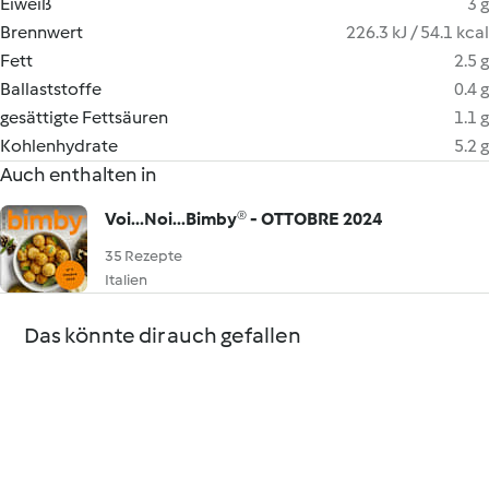
Eiweiß
3 g
Brennwert
226.3 kJ / 54.1 kcal
Fett
2.5 g
Ballaststoffe
0.4 g
gesättigte Fettsäuren
1.1 g
Kohlenhydrate
5.2 g
Auch enthalten in
Voi...Noi...Bimby® - OTTOBRE 2024
35 Rezepte
Italien
Das könnte dir auch gefallen