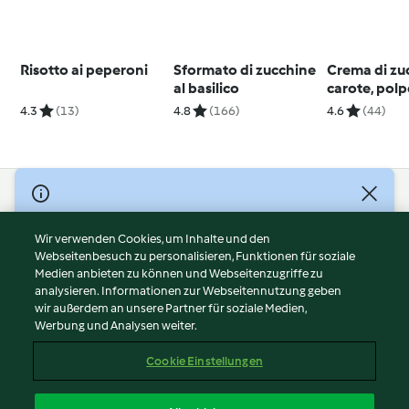
Risotto ai peperoni
Sformato di zucchine
Crema di zu
al basilico
carote, polp
vitello e co
4.3
(13)
4.8
(166)
4.6
(44)
topinambur
© Copyright 2026
Nutzungsbedingungen
Wir verwenden Cookies, um Inhalte und den
Webseitenbesuch zu personalisieren, Funktionen für soziale
Datenschutzrichtlinien
Medien anbieten zu können und Webseitenzugriffe zu
Disclaimer
analysieren. Informationen zur Webseitennutzung geben
Impressum
wir außerdem an unsere Partner für soziale Medien,
Werbung und Analysen weiter.
Cookies
Inhalt melden
Cookie Einstellungen
Abo kündigen
Vertrag widerrufen