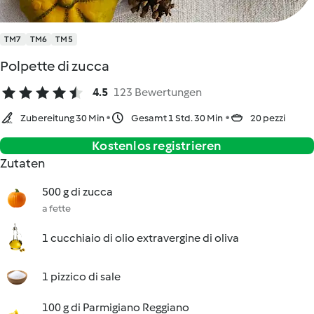
TM7
TM6
TM5
Polpette di zucca
4.5
123 Bewertungen
Zubereitung 30 Min
Gesamt 1 Std. 30 Min
20 pezzi
Kostenlos registrieren
Zutaten
500 g di zucca
a fette
1 cucchiaio di olio extravergine di oliva
1 pizzico di sale
100 g di Parmigiano Reggiano