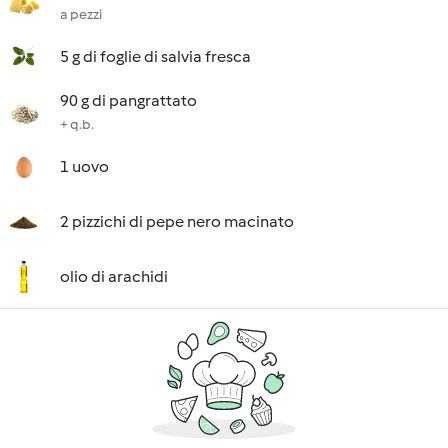
a pezzi
5 g di foglie di salvia fresca
90 g di pangrattato
+ q.b.
1 uovo
2 pizzichi di pepe nero macinato
olio di arachidi