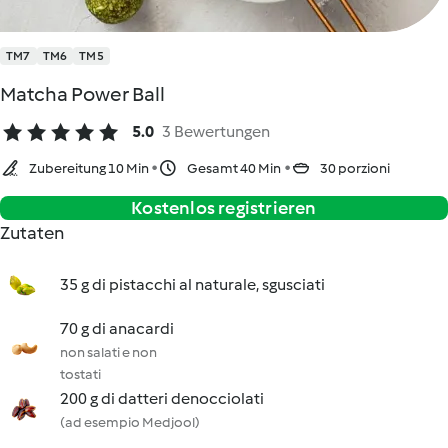
TM7
TM6
TM5
Matcha Power Ball
5.0
3 Bewertungen
Zubereitung 10 Min
Gesamt 40 Min
30 porzioni
Kostenlos registrieren
Zutaten
35 g di pistacchi al naturale, sgusciati
70 g di anacardi
non salati e non
tostati
200 g di datteri denocciolati
(ad esempio Medjool)