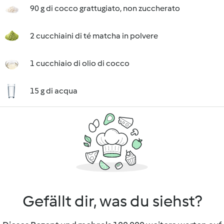
90 g di cocco grattugiato, non zuccherato
2 cucchiaini di té matcha in polvere
1 cucchiaio di olio di cocco
15 g di acqua
Gefällt dir, was du siehst?