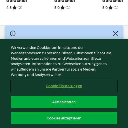
d’arachidi
d’arachidi
d’arachidi
4.5
(2)
5.0
(1)
5.0
(1)
© Copyright 2026
Nutzungsbedingungen
Wir verwenden Cookies, um Inhalte und den
Webseitenbesuch zu personalisieren, Funktionen für soziale
Datenschutzrichtlinien
Medien anbieten zu können und Webseitenzugriffe zu
Disclaimer
analysieren. Informationen zur Webseitennutzung geben
Impressum
wir außerdem an unsere Partner für soziale Medien,
Werbung und Analysen weiter.
Cookies
Inhalt melden
Cookie Einstellungen
Abo kündigen
Vertrag widerrufen
Alle ablehnen
Erklärung zur Barrierefreiheit
Deutsch
Cookies akzeptieren