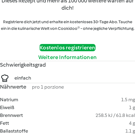
Dieses Rezept und mehr als 100 000 weitere warten auf
dich!
Registriere dich jetzt und erhalte ein kostenloses 30-Tage Abo. Tauche
ein in die kulinarische Welt von Cookidoo® - ohne jegliche Verpflichtung.
Kostenlos registrieren
Weitere Informationen
Schwierigkeitsgrad
einfach
Nährwerte
pro 1 porzione
Natrium
1.5 mg
Eiweiß
1 g
Brennwert
258.5 kJ / 61.8 kcal
Fett
4 g
Ballaststoffe
1.1 g