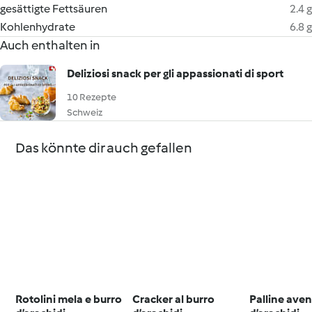
gesättigte Fettsäuren
2.4 g
Kohlenhydrate
6.8 g
Auch enthalten in
Deliziosi snack per gli appassionati di sport
10 Rezepte
Schweiz
Das könnte dir auch gefallen
Rotolini mela e burro
Cracker al burro
Palline aven