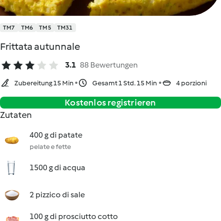
TM7
TM6
TM5
TM31
Frittata autunnale
3.1
88 Bewertungen
Zubereitung 15 Min
Gesamt 1 Std. 15 Min
4 porzioni
Kostenlos registrieren
Zutaten
400 g di patate
pelate e fette
1500 g di acqua
2 pizzico di sale
100 g di prosciutto cotto