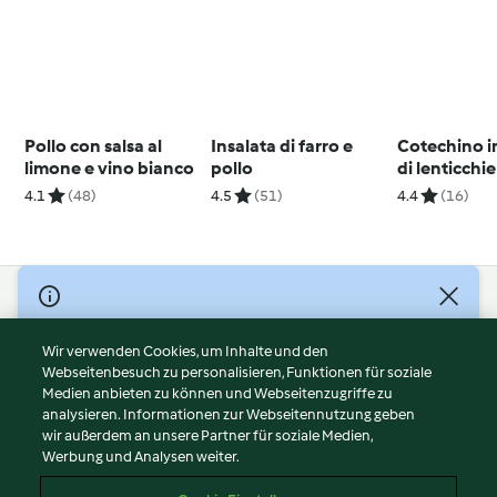
Pollo con salsa al
Insalata di farro e
Cotechino i
limone e vino bianco
pollo
di lenticchie
4.1
(48)
4.5
(51)
4.4
(16)
© Copyright 2026
Nutzungsbedingungen
Wir verwenden Cookies, um Inhalte und den
Webseitenbesuch zu personalisieren, Funktionen für soziale
Datenschutzrichtlinien
Medien anbieten zu können und Webseitenzugriffe zu
Disclaimer
analysieren. Informationen zur Webseitennutzung geben
Impressum
wir außerdem an unsere Partner für soziale Medien,
Werbung und Analysen weiter.
Cookies
Inhalt melden