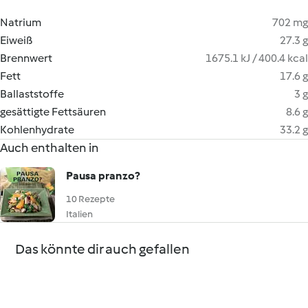
Natrium
702 mg
Eiweiß
27.3 g
Brennwert
1675.1 kJ / 400.4 kcal
Fett
17.6 g
Ballaststoffe
3 g
gesättigte Fettsäuren
8.6 g
Kohlenhydrate
33.2 g
Auch enthalten in
Pausa pranzo?
10 Rezepte
Italien
Das könnte dir auch gefallen