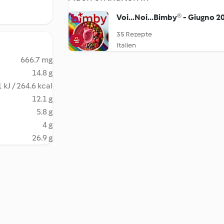
Voi...Noi...Bimby® - Giugno 2
35 Rezepte
Italien
666.7 mg
14.8 g
 kJ / 264.6 kcal
12.1 g
5.8 g
4 g
26.9 g