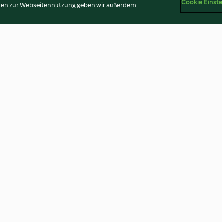
Cookie Einst
onen zur Webseitennutzung geben wir außerdem
te dolci e
Plumcake mediterraneo
Crema di zucca 
 e salvia
formaggio e verdure
3.6
(22)
4.0
(6)
Disclaimer
Impressum
Cookies
Inhalt melden
Abo 