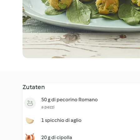
Zutaten
50 g di pecorino Romano
a pezzi
1 spicchio di aglio
20 g di cipolla