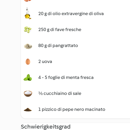
20 g di olio extravergine di oliva
250 g di fave fresche
80 g di pangrattato
2 uova
4 - 5 foglie di menta fresca
½ cucchiaino di sale
1 pizzico di pepe nero macinato
Schwierigkeitsgrad