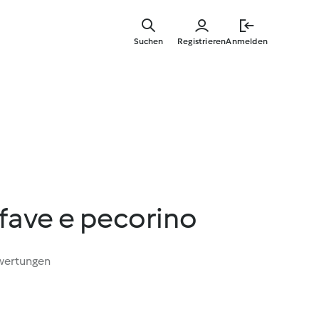
Springe
zum
Suchen
Registrieren
Anmelden
Hauptinha
 fave e pecorino
wertungen