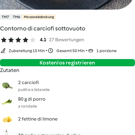
TM7
TM6
Messerabdeckung
Contorno di carciofi sottovuoto
4.1
27 Bewertungen
Zubereitung 15 Min
Gesamt 50 Min
1 porzione
Kostenlos registrieren
Zutaten
2 carciofi
puliti e a listarelle
80 g di porro
a rondelle
2 fettine di limone