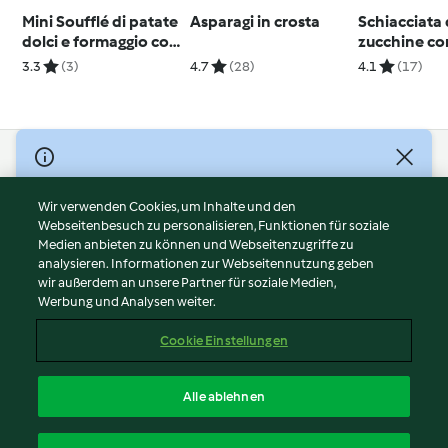
Mini Soufflé di patate
Asparagi in crosta
Schiacciata 
dolci e formaggio con
zucchine co
burro e salvia
allo yogurt
3.3
(3)
4.7
(28)
4.1
(17)
© Copyright 2026
Nutzungsbedingungen
Wir verwenden Cookies, um Inhalte und den
Webseitenbesuch zu personalisieren, Funktionen für soziale
Datenschutzrichtlinien
Medien anbieten zu können und Webseitenzugriffe zu
Disclaimer
analysieren. Informationen zur Webseitennutzung geben
Impressum
wir außerdem an unsere Partner für soziale Medien,
Werbung und Analysen weiter.
Cookies
Inhalt melden
Cookie Einstellungen
Abo kündigen
Vertrag widerrufen
Alle ablehnen
Erklärung zur Barrierefreiheit