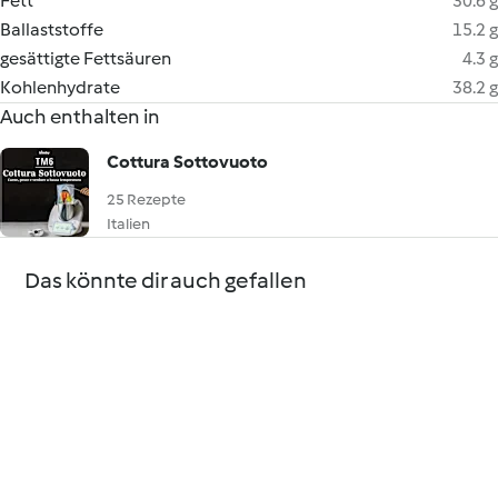
Fett
30.6 g
Ballaststoffe
15.2 g
gesättigte Fettsäuren
4.3 g
Kohlenhydrate
38.2 g
Auch enthalten in
Cottura Sottovuoto
25 Rezepte
Italien
Das könnte dir auch gefallen