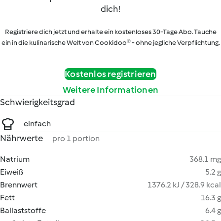
dich!
Registriere dich jetzt und erhalte ein kostenloses 30-Tage Abo. Tauche
ein in die kulinarische Welt von Cookidoo® - ohne jegliche Verpflichtung.
Kostenlos registrieren
Weitere Informationen
Schwierigkeitsgrad
einfach
Nährwerte
pro 1 portion
Natrium
368.1 mg
Eiweiß
5.2 g
Brennwert
1376.2 kJ / 328.9 kcal
Fett
16.3 g
Ballaststoffe
6.4 g