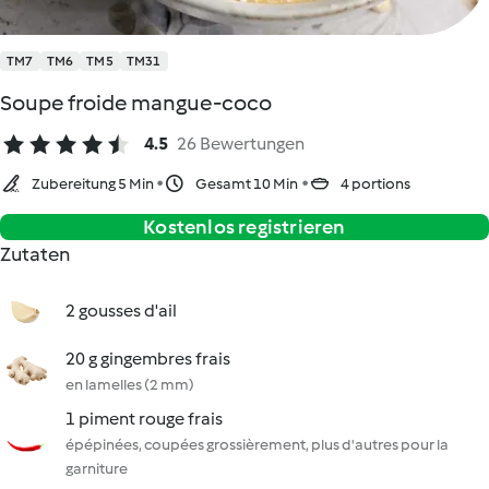
TM7
TM6
TM5
TM31
Soupe froide mangue-coco
4.5
26 Bewertungen
Zubereitung 5 Min
Gesamt 10 Min
4 portions
Kostenlos registrieren
Zutaten
2 gousses d'ail
20 g gingembres frais
en lamelles (2 mm)
1 piment rouge frais
épépinées, coupées grossièrement, plus d'autres pour la
garniture