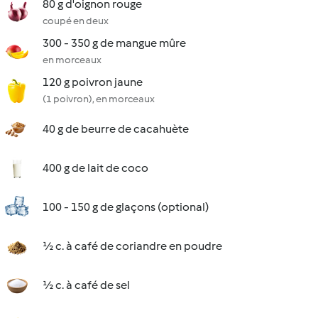
80 g d'oignon rouge
coupé en deux
300 - 350 g de mangue mûre
en morceaux
120 g poivron jaune
(1 poivron), en morceaux
40 g de beurre de cacahuète
400 g de lait de coco
100 - 150 g de glaçons (optional)
½ c. à café de coriandre en poudre
½ c. à café de sel