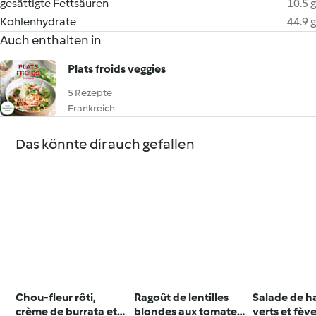
gesättigte Fettsäuren
10.5 g
Kohlenhydrate
44.9 g
Auch enthalten in
Plats froids veggies
5 Rezepte
Frankreich
Das könnte dir auch gefallen
Chou-fleur rôti,
Ragoût de lentilles
Salade de h
crème de burrata et
blondes aux tomates,
verts et fèv